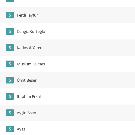
S
Ferdi Tayfur
S
Cengiz Kurtoğlu
S
Karlos & Yaren
S
Müslüm Gürses
S
Ümit Besen
S
İbrahim Erkal
S
Ayçin Asan
S
Ayaz