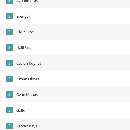
S
Aytekin Ataş
S
Esengül
S
Yıldız Tilbe
S
Halil Sezai
S
Ceylan Koynat
S
Orhan Ölmez
S
Ozan Manas
S
Güllü
S
Serkan Kaya