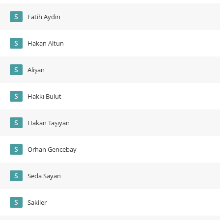
S
Fatih Aydın
S
Hakan Altun
S
Alişan
S
Hakkı Bulut
S
Hakan Taşıyan
S
Orhan Gencebay
S
Seda Sayan
S
Sakiler