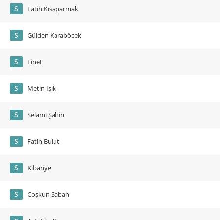
S
Fatih Kısaparmak
S
Gülden Karaböcek
S
Linet
S
Metin Işık
S
Selami Şahin
S
Fatih Bulut
S
Kibariye
S
Coşkun Sabah