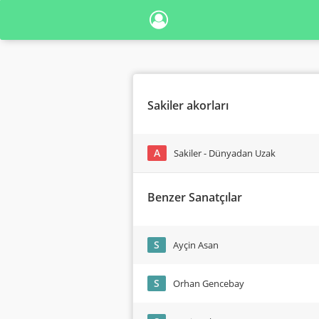
Sakiler akorları
A
Sakiler - Dünyadan Uzak
Benzer Sanatçılar
S
Ayçin Asan
S
Orhan Gencebay