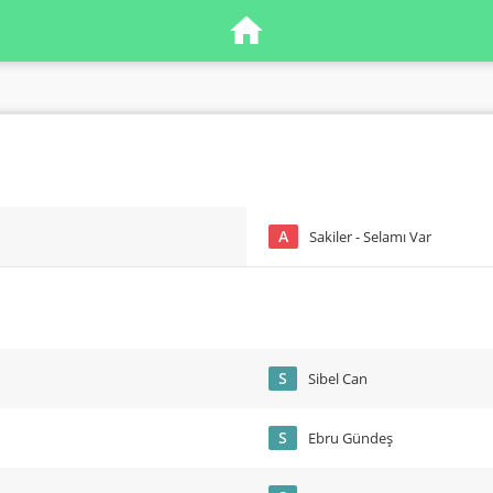
A
Sakiler - Selamı Var
S
Sibel Can
S
Ebru Gündeş