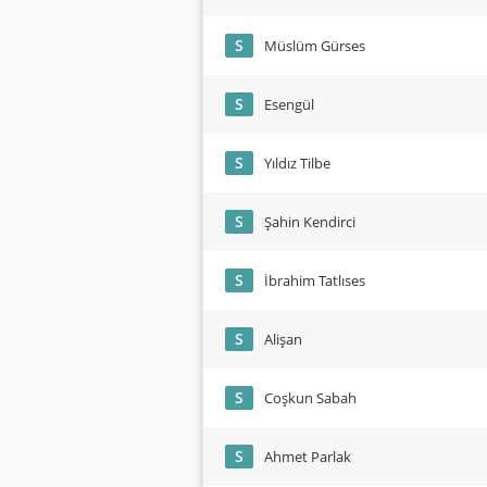
S
Müslüm Gürses
S
Esengül
S
Yıldız Tilbe
S
Şahin Kendirci
S
İbrahim Tatlıses
S
Alişan
S
Coşkun Sabah
S
Ahmet Parlak