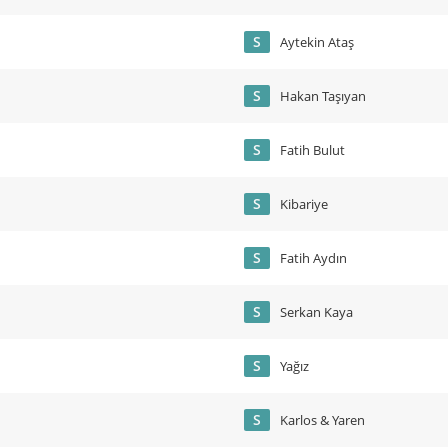
S
Aytekin Ataş
S
Hakan Taşıyan
S
Fatih Bulut
S
Kibariye
S
Fatih Aydın
S
Serkan Kaya
S
Yağız
S
Karlos & Yaren