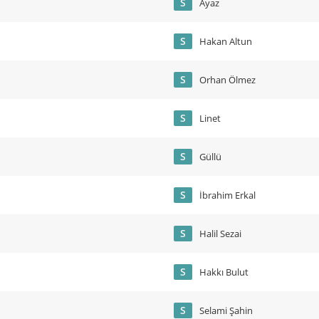
S
Ayaz
S
Hakan Altun
S
Orhan Ölmez
S
Linet
S
Güllü
S
İbrahim Erkal
S
Halil Sezai
S
Hakkı Bulut
S
Selami Şahin