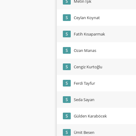
S
Metin Işık
S
Ceylan Koynat
S
Fatih Kısaparmak
S
Ozan Manas
S
Cengiz Kurtoğlu
S
Ferdi Tayfur
S
Seda Sayan
S
Gülden Karaböcek
S
Ümit Besen