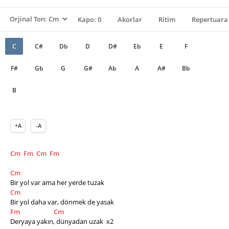
Kapo: 0
Akorlar
Ritim
Repertuara 
C
C#
Db
D
D#
Eb
E
F
F#
Gb
G
G#
Ab
A
A#
Bb
B
+A
-A
Cm
Fm
Cm
Fm
Cm
Bir yol var ama her yerde tuzak
Cm
Bir yol daha var, dönmek de yasak
Fm
Cm
Deryaya yakın, dünyadan uzak  x2