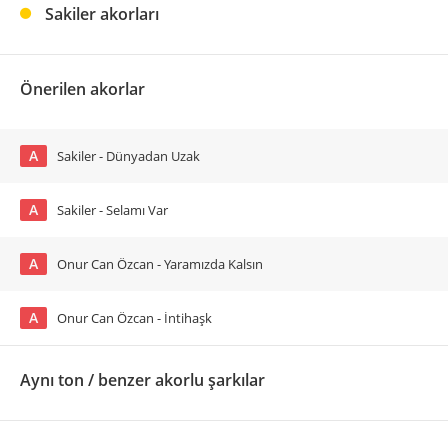
Sakiler akorları
Önerilen akorlar
A
Sakiler - Dünyadan Uzak
A
Sakiler - Selamı Var
A
Onur Can Özcan - Yaramızda Kalsın
A
Onur Can Özcan - İntihaşk
Aynı ton / benzer akorlu şarkılar