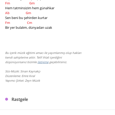
Fm
Gm
Hem tatminsizim hem günahkar
Ab
Gm
Sen beni bu şehirden kurtar
Fm
Cm
Bir yer bulalım, dünyadan uzak
Bu içerik müzik eğitimi amacı ile yayımlanmış olup hakları
kendi sahiplerine aittir. Telif ihlali içerdiğini
düşünüyorsanız bizimle
iletişime
geçebilirsiniz.
Söz-Müzik: Sinan Kaynakçı
Düzenleme: Emre Kıral
Yapımcı Şirket: Zeyn Müzik
Rastgele