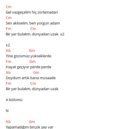
Cm
Gel vazgeçelim hiç zorlamadan
Cm
Sen aklıselim, ben yorgun adam
Fm
Cm
Bir yer bulalım, dünyadan uzak  x2
x2
Ab
Gm
Yine gözümüz yükseklerde
Fm
Gm
Hayat geçiyor perde perde
Ab
Gm
Doydum artık bana müsaade
Fm
Cm
Bir yer bulalım, dünyadan uzak
A bölümü
N
Ab
Gm
Yapamadığım birçok şey var