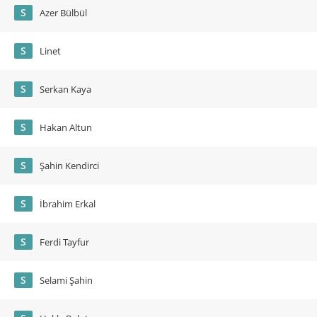
S
Azer Bülbül
S
Linet
S
Serkan Kaya
S
Hakan Altun
S
Şahin Kendirci
S
İbrahim Erkal
S
Ferdi Tayfur
S
Selami Şahin