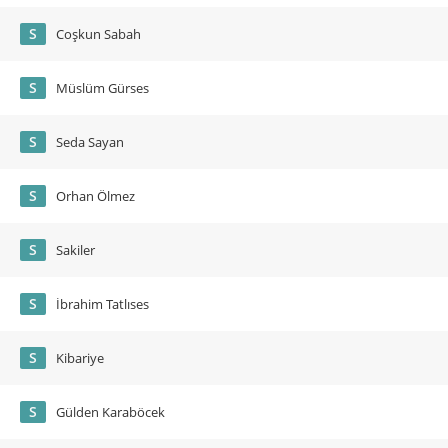
S
Coşkun Sabah
S
Müslüm Gürses
S
Seda Sayan
S
Orhan Ölmez
S
Sakiler
S
İbrahim Tatlıses
S
Kibariye
S
Gülden Karaböcek