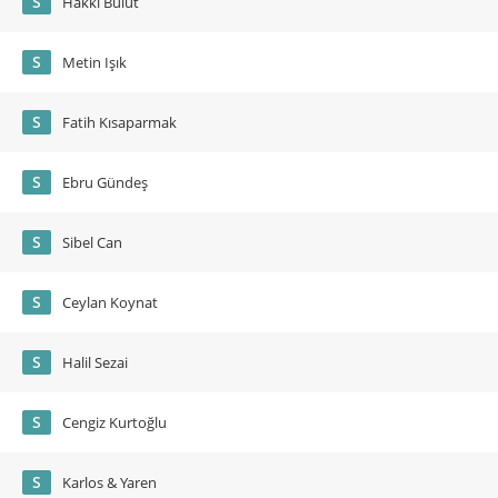
S
Hakkı Bulut
S
Metin Işık
S
Fatih Kısaparmak
S
Ebru Gündeş
S
Sibel Can
S
Ceylan Koynat
S
Halil Sezai
S
Cengiz Kurtoğlu
S
Karlos & Yaren