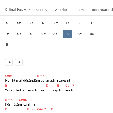
Kapo: 0
Akorlar
Ritim
Repertuara E
C
C#
Db
D
D#
Eb
E
F
F#
Gb
G
G#
Ab
A
A#
Bb
B
+A
-A
C#m
Bm7
Her ihtimali düşündüm bulamadım çaresini
E
D
Bm
C#m7
Ya seni terk etmeliydim ya vurmalıydım kendimi
Bm7
C#m7
Körmüşüm, cahilmişim
D
Bm
C#m7
D