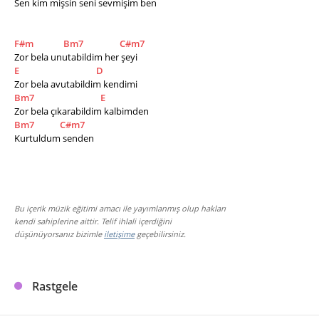
Sen kim mişsin seni sevmişim ben
F#m
Bm7
C#m7
Zor bela unutabildim her şeyi
E
D
Zor bela avutabildim kendimi
Bm7
E
Zor bela çıkarabildim kalbimden
Bm7
C#m7
Kurtuldum senden
Bu içerik müzik eğitimi amacı ile yayımlanmış olup hakları
kendi sahiplerine aittir. Telif ihlali içerdiğini
düşünüyorsanız bizimle
iletişime
geçebilirsiniz.
Rastgele