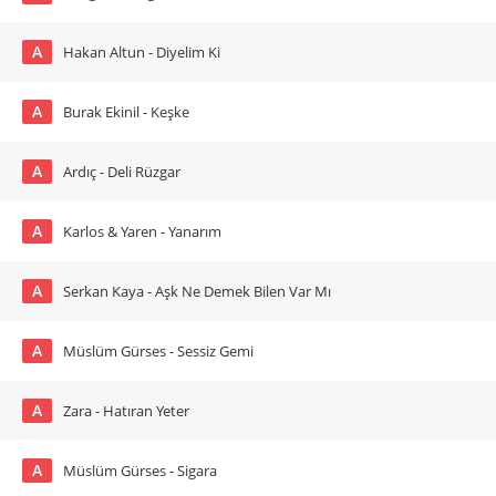
A
Hakan Altun - Diyelim Ki
A
Burak Ekinil - Keşke
A
Ardıç - Deli Rüzgar
A
Karlos & Yaren - Yanarım
A
Serkan Kaya - Aşk Ne Demek Bilen Var Mı
A
Müslüm Gürses - Sessiz Gemi
A
Zara - Hatıran Yeter
A
Müslüm Gürses - Sigara