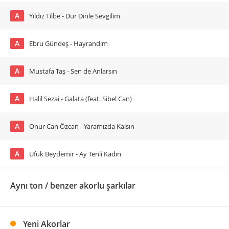
A
Yıldız Tilbe - Dur Dinle Sevgilim
A
Ebru Gündeş - Hayrandım
A
Mustafa Taş - Sen de Anlarsın
A
Halil Sezai - Galata (feat. Sibel Can)
A
Onur Can Özcan - Yaramızda Kalsın
A
Ufuk Beydemir - Ay Tenli Kadın
Aynı ton / benzer akorlu şarkılar
Yeni Akorlar