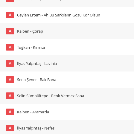
A
Ceylan Ertem - Ah Bu Şarkıların Gözü Kör Olsun
A
Kalben - Çorap
A
Tuğkan - Kırmızı
A
İlyas Yalçıntaş - Lavinia
A
Sena Şener - Bak Bana
A
Selin Sümbültepe - Renk Vermez Sana
A
Kalben - Aramızda
A
İlyas Yalçıntaş - Nefes