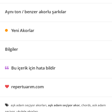
Aynı ton / benzer akorlu şarkılar
Yeni Akorlar
Bilgiler
Bu içerik için hata bildir
repertuarım.com
aşk adam seçiyor akorları,
aşk adam seçiyor akor
, chords, ask adam
seciyor, ukulele akorları