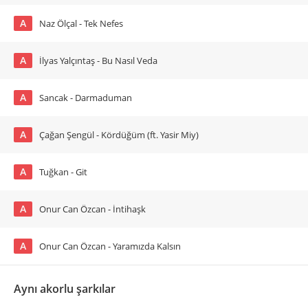
A
Naz Ölçal - Tek Nefes
A
İlyas Yalçıntaş - Bu Nasıl Veda
A
Sancak - Darmaduman
A
Çağan Şengül - Kördüğüm (ft. Yasir Miy)
A
Tuğkan - Git
A
Onur Can Özcan - İntihaşk
A
Onur Can Özcan - Yaramızda Kalsın
Aynı akorlu şarkılar