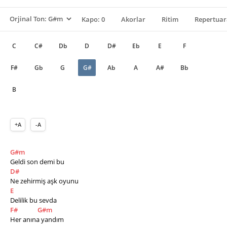
Kapo: 0
Akorlar
Ritim
Repertuar
C
C#
Db
D
D#
Eb
E
F
F#
Gb
G
G#
Ab
A
A#
Bb
B
+A
-A
G#m
Geldi son demi bu 
D#
Ne zehirmiş aşk oyunu 
E
Delilik bu sevda 
F#
G#m
Her anına yandım 