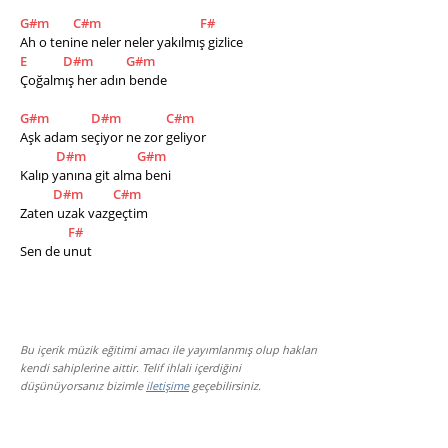
G#m
C#m
F#
Ah o tenine neler neler yakılmış gizlice 
E
D#m
G#m
Çoğalmış her adın bende 
G#m
D#m
C#m
Aşk adam seçiyor ne zor geliyor 
D#m
G#m
Kalıp yanına git alma beni 
D#m
C#m
Zaten uzak vazgeçtim 
F#
Sen de unut
Bu içerik müzik eğitimi amacı ile yayımlanmış olup hakları
kendi sahiplerine aittir. Telif ihlali içerdiğini
düşünüyorsanız bizimle
iletişime
geçebilirsiniz.