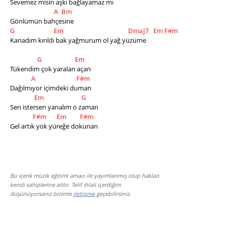
Sevemez misin aşkı bağlayamaz mı
A
Bm
Gönlümün bahçesine
G
Em
Dmaj7
Em
F#m
Kanadım kırıldı bak yağmurum ol yağ yüzüme 
G
Em
Tükendim çok yaraları açan 
A
F#m
Dağılmıyor içimdeki duman 
Em
G
Sen istersen yanalım o zaman 
F#m
Em
F#m
Gel artık yok yüreğe dokunan
Bu içerik müzik eğitimi amacı ile yayımlanmış olup hakları
kendi sahiplerine aittir. Telif ihlali içerdiğini
düşünüyorsanız bizimle
iletişime
geçebilirsiniz.