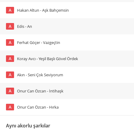
A
Hakan Altun - Aşk Bahçemsin
A
Edis - An
A
Ferhat Göçer - Vazgeçtin
A
Koray Avcı - Yeşil Başlı Gövel Ördek
A
Akın - Seni Çok Seviyorum
A
Onur Can Özcan - İntihaşk
A
Onur Can Özcan - Hırka
Aynı akorlu şarkılar