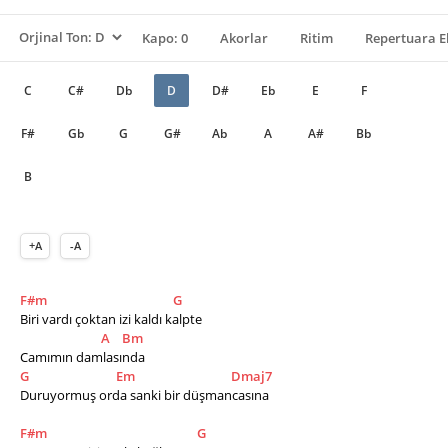
Kapo: 0
Akorlar
Ritim
Repertuara E
C
C#
Db
D
D#
Eb
E
F
F#
Gb
G
G#
Ab
A
A#
Bb
B
+A
-A
F#m
G
Biri vardı çoktan izi kaldı kalpte 
A
Bm
Camımın damlasında 
G
Em
Dmaj7
Duruyormuş orda sanki bir düşmancasına
F#m
G