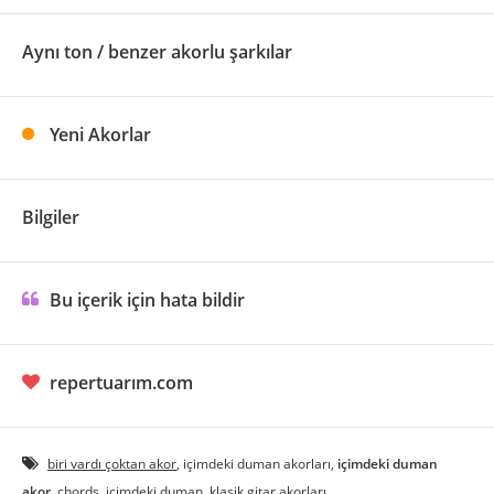
Aynı ton / benzer akorlu şarkılar
Yeni Akorlar
Bilgiler
Bu içerik için hata bildir
repertuarım.com
biri vardı çoktan akor
, içimdeki duman akorları,
içimdeki duman
akor
, chords, icimdeki duman, klasik gitar akorları