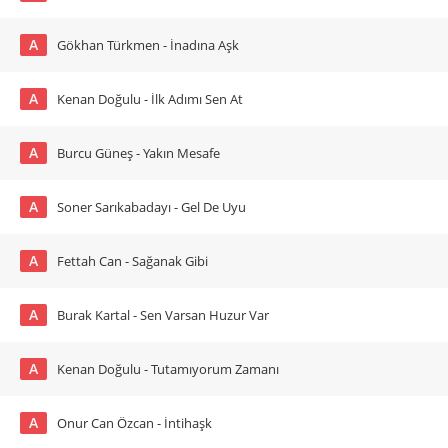
A
Gökhan Türkmen - İnadına Aşk
A
Kenan Doğulu - İlk Adımı Sen At
A
Burcu Güneş - Yakın Mesafe
A
Soner Sarıkabadayı - Gel De Uyu
A
Fettah Can - Sağanak Gibi
A
Burak Kartal - Sen Varsan Huzur Var
A
Kenan Doğulu - Tutamıyorum Zamanı
A
Onur Can Özcan - İntihaşk