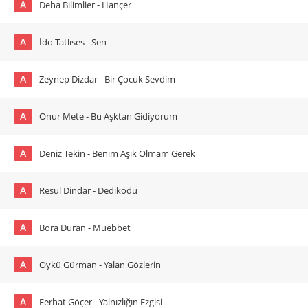
A
Deha Bilimlier - Hançer
A
İdo Tatlıses - Sen
A
Zeynep Dizdar - Bir Çocuk Sevdim
A
Onur Mete - Bu Aşktan Gidiyorum
A
Deniz Tekin - Benim Aşık Olmam Gerek
A
Resul Dindar - Dedikodu
A
Bora Duran - Müebbet
A
Öykü Gürman - Yalan Gözlerin
A
Ferhat Göçer - Yalnızlığın Ezgisi