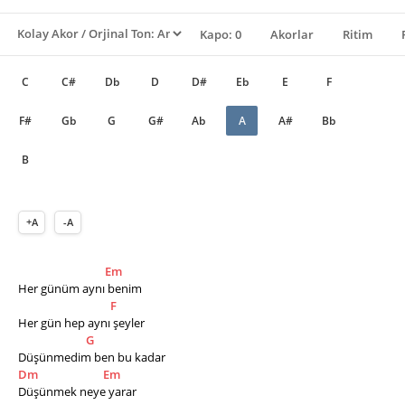
Kapo: 0
Akorlar
Ritim
C
C#
Db
D
D#
Eb
E
F
F#
Gb
G
G#
Ab
A
A#
Bb
B
+A
-A
Em
Her günüm aynı benim
F
Her gün hep aynı şeyler
G
Düşünmedim ben bu kadar
Dm
Em
Düşünmek neye yarar 