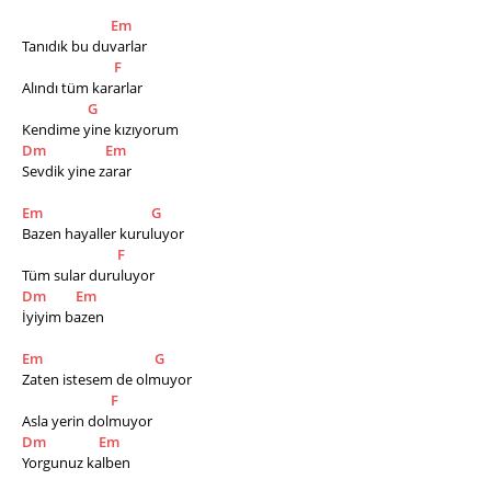
Em
Tanıdık bu duvarlar
F
Alındı tüm kararlar
G
Kendime yine kızıyorum
Dm
Em
Sevdik yine zarar
Em
G
Bazen hayaller kuruluyor
F
Tüm sular duruluyor
Dm
Em
İyiyim bazen
Em
G
Zaten istesem de olmuyor
F
Asla yerin dolmuyor
Dm
Em
Yorgunuz kalben