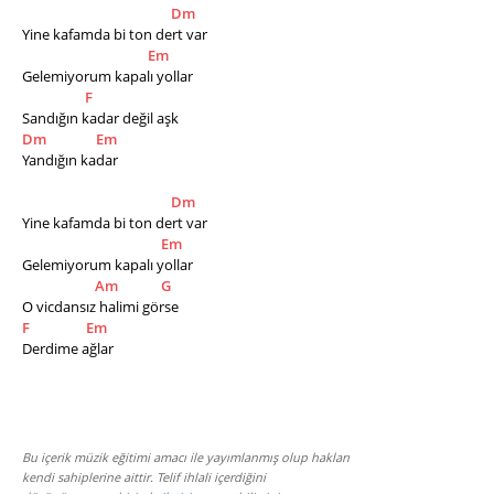
Dm
Yine kafamda bi ton dert var
Em
Gelemiyorum kapalı yollar
F
Sandığın kadar değil aşk
Dm
Em
Yandığın kadar
Dm
Yine kafamda bi ton dert var
Em
Gelemiyorum kapalı yollar
Am
G
O vicdansız halimi görse
F
Em
Derdime ağlar
Bu içerik müzik eğitimi amacı ile yayımlanmış olup hakları
kendi sahiplerine aittir. Telif ihlali içerdiğini