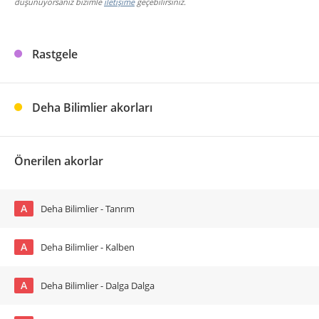
düşünüyorsanız bizimle
iletişime
geçebilirsiniz.
Rastgele
Deha Bilimlier akorları
Önerilen akorlar
A
Deha Bilimlier - Tanrım
A
Deha Bilimlier - Kalben
A
Deha Bilimlier - Dalga Dalga