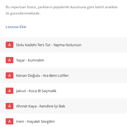
Bu repertuar listesi, şarkıların popülerlik durumuna göre belirli aralıklar
ile güncellenmektedir.
Listeme Ekle
A
Dolu Kadehi Ters Tut - Yapma Nolursun
A
Yaşar - Kumralım
A
Kenan Doğulu - Ara Beni Lütfen
A
Jakuzi - Koca Bi Saçmalık
A
Ahmet Kaya - Kendine İyi Bak
A
İrem - Hayalet Sevgilim