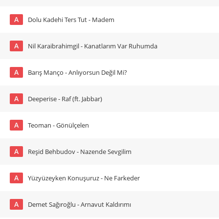
A
Dolu Kadehi Ters Tut - Madem
A
Nil Karaibrahimgil - Kanatlarım Var Ruhumda
A
Barış Manço - Anlıyorsun Değil Mi?
A
Deeperise - Raf (ft. Jabbar)
A
Teoman - Gönülçelen
A
Reşid Behbudov - Nazende Sevgilim
A
Yüzyüzeyken Konuşuruz - Ne Farkeder
A
Demet Sağıroğlu - Arnavut Kaldırımı