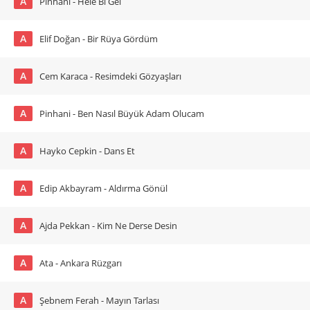
A
Pinhani - Hele Bi Gel
A
Elif Doğan - Bir Rüya Gördüm
A
Cem Karaca - Resimdeki Gözyaşları
A
Pinhani - Ben Nasıl Büyük Adam Olucam
A
Hayko Cepkin - Dans Et
A
Edip Akbayram - Aldırma Gönül
A
Ajda Pekkan - Kim Ne Derse Desin
A
Ata - Ankara Rüzgarı
A
Şebnem Ferah - Mayın Tarlası