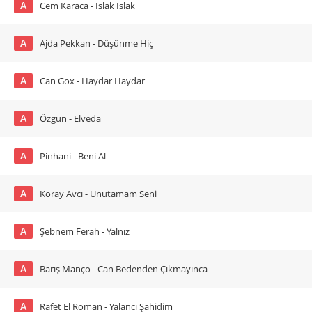
A
Cem Karaca - Islak Islak
A
Ajda Pekkan - Düşünme Hiç
A
Can Gox - Haydar Haydar
A
Özgün - Elveda
A
Pinhani - Beni Al
A
Koray Avcı - Unutamam Seni
A
Şebnem Ferah - Yalnız
A
Barış Manço - Can Bedenden Çıkmayınca
A
Rafet El Roman - Yalancı Şahidim