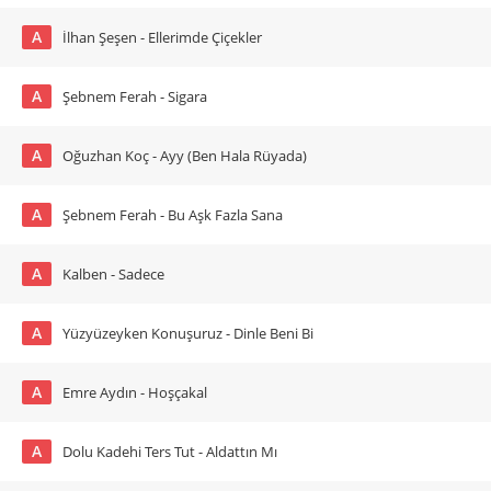
A
İlhan Şeşen - Ellerimde Çiçekler
A
Şebnem Ferah - Sigara
A
Oğuzhan Koç - Ayy (Ben Hala Rüyada)
A
Şebnem Ferah - Bu Aşk Fazla Sana
A
Kalben - Sadece
A
Yüzyüzeyken Konuşuruz - Dinle Beni Bi
A
Emre Aydın - Hoşçakal
A
Dolu Kadehi Ters Tut - Aldattın Mı