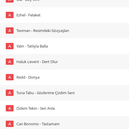
A
Ezhel - Felaket
A
Teoman - Resimdeki Gözyaşları
A
Yalın - Tatlıyla Balla
A
Haluk Levent - Dert Olur
A
Redd - Dünya
A
Tuna Tabu - Gözlerime Çizdim Seni
A
Özlem Tekin - Sen Anla
A
Can Bonomo - Tastamam