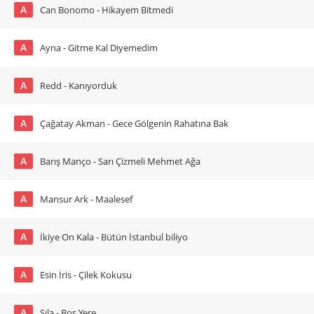
A
Can Bonomo - Hikayem Bitmedi
A
Ayna - Gitme Kal Diyemedim
A
Redd - Kanıyorduk
A
Çağatay Akman - Gece Gölgenin Rahatına Bak
A
Barış Manço - Sarı Çizmeli Mehmet Ağa
A
Mansur Ark - Maalesef
A
İkiye On Kala - Bütün İstanbul biliyo
A
Esin İris - Çilek Kokusu
A
Sıla - Boş Yere