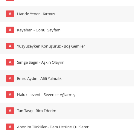
A
Hande Yener - Kırmızı
A
Kayahan - Gönül Sayfam
A
Yüzyüzeyken Konuşuruz - Boş Gemiler
A
Simge Sağın - Aşkın Olayım
A
Emre Aydın - Afili Yalnızlık
A
Haluk Levent - Sevenler Ağlarmış
A
Tan Taşçı - Rica Ederim
A
Anonim Türküler - Dam Üstüne Çul Serer