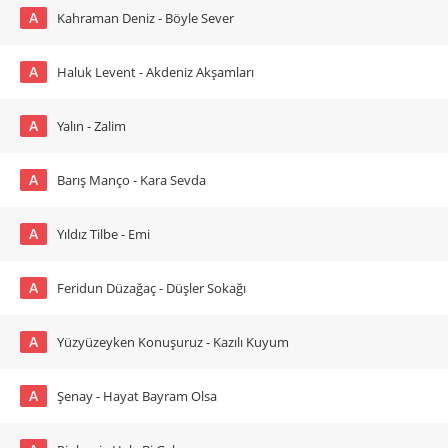
A
Kahraman Deniz - Böyle Sever
A
Haluk Levent - Akdeniz Akşamları
A
Yalın - Zalim
A
Barış Manço - Kara Sevda
A
Yıldız Tilbe - Emi
A
Feridun Düzağaç - Düşler Sokağı
A
Yüzyüzeyken Konuşuruz - Kazılı Kuyum
A
Şenay - Hayat Bayram Olsa