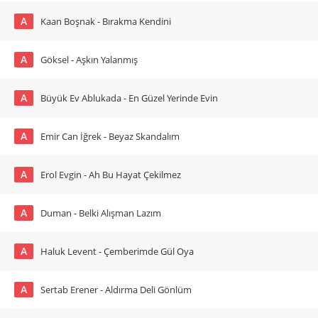
A
Kaan Boşnak - Bırakma Kendini
A
Göksel - Aşkın Yalanmış
A
Büyük Ev Ablukada - En Güzel Yerinde Evin
A
Emir Can İğrek - Beyaz Skandalım
A
Erol Evgin - Ah Bu Hayat Çekilmez
A
Duman - Belki Alışman Lazım
A
Haluk Levent - Çemberimde Gül Oya
A
Sertab Erener - Aldırma Deli Gönlüm