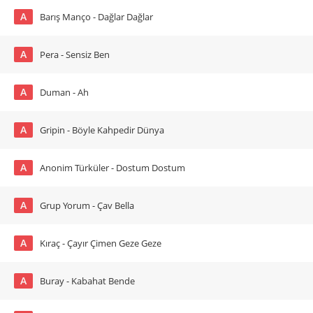
A
Barış Manço - Dağlar Dağlar
A
Pera - Sensiz Ben
A
Duman - Ah
A
Gripin - Böyle Kahpedir Dünya
A
Anonim Türküler - Dostum Dostum
A
Grup Yorum - Çav Bella
A
Kıraç - Çayır Çimen Geze Geze
A
Buray - Kabahat Bende