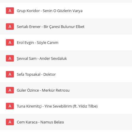
A
Grup Koridor - Senin O Gözlerin Varya
A
Sertab Erener - Bir Çaresi Bulunur Elbet
A
Erol Evgin - Söyle Canım
A
Şevval Sam - Ander Sevdaluk
A
Sefa Topsakal - Doktor
A
Güler Özince - Merkür Retrosu
A
Tuna Kiremitçi - Yine Sevebilirim (ft. Yıldız Tilbe)
A
Cem Karaca - Namus Belası