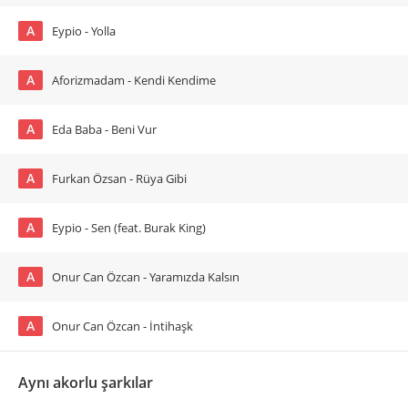
A
Eypio - Yolla
A
Aforizmadam - Kendi Kendime
A
Eda Baba - Beni Vur
A
Furkan Özsan - Rüya Gibi
A
Eypio - Sen (feat. Burak King)
A
Onur Can Özcan - Yaramızda Kalsın
A
Onur Can Özcan - İntihaşk
Aynı akorlu şarkılar