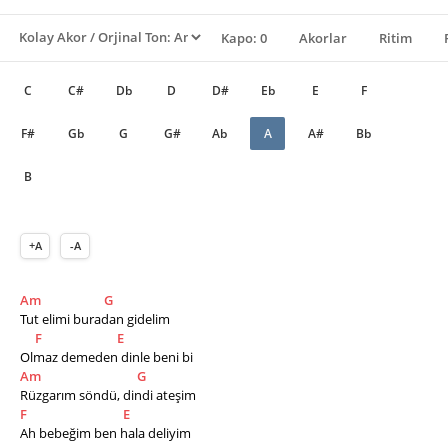
Kapo: 0
Akorlar
Ritim
C
C#
Db
D
D#
Eb
E
F
F#
Gb
G
G#
Ab
A
A#
Bb
B
+A
-A
Am
G
Tut elimi buradan gidelim
F
E
Olmaz demeden dinle beni bi
Am
G
Rüzgarım söndü, dindi ateşim
F
E
Ah bebeğim ben hala deliyim