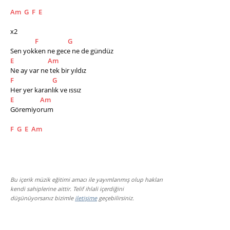
Am
G
F
E
x2
F
G
Sen yokken ne gece ne de gündüz
E
Am
Ne ay var ne tek bir yıldız
F
G
Her yer karanlık ve ıssız
E
Am
Göremiyorum
F
G
E
Am
Bu içerik müzik eğitimi amacı ile yayımlanmış olup hakları
kendi sahiplerine aittir. Telif ihlali içerdiğini
düşünüyorsanız bizimle
iletişime
geçebilirsiniz.