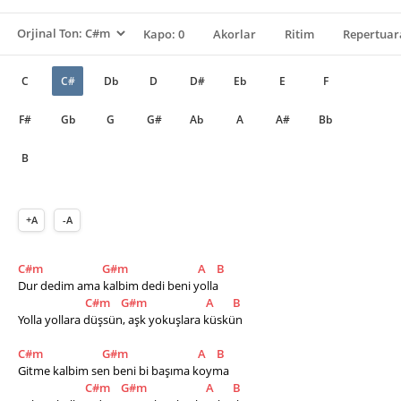
Kapo: 0
Akorlar
Ritim
Repertuar
C
C#
Db
D
D#
Eb
E
F
F#
Gb
G
G#
Ab
A
A#
Bb
B
+A
-A
C#m
G#m
A
B
Dur dedim ama kalbim dedi beni yolla
C#m
G#m
A
B
Yolla yollara düşsün, aşk yokuşlara küskün
C#m
G#m
A
B
Gitme kalbim sen beni bi başıma koyma
C#m
G#m
A
B