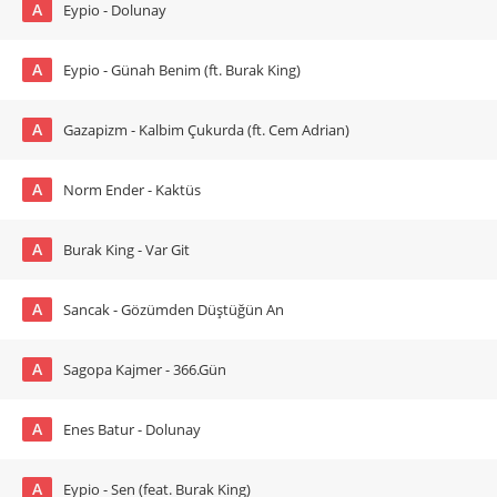
A
Eypio - Dolunay
A
Eypio - Günah Benim (ft. Burak King)
A
Gazapizm - Kalbim Çukurda (ft. Cem Adrian)
A
Norm Ender - Kaktüs
A
Burak King - Var Git
A
Sancak - Gözümden Düştüğün An
A
Sagopa Kajmer - 366.Gün
A
Enes Batur - Dolunay
A
Eypio - Sen (feat. Burak King)