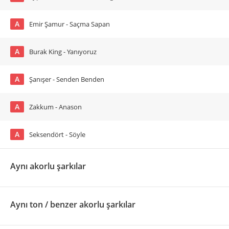
A
Emir Şamur - Saçma Sapan
A
Burak King - Yanıyoruz
A
Şanışer - Senden Benden
A
Zakkum - Anason
A
Seksendört - Söyle
Aynı akorlu şarkılar
Aynı ton / benzer akorlu şarkılar