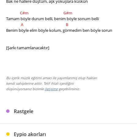
Bak ne hallere düştüm, aşk yokuşlara küskün
C#m
G#m
Tamam böyle durum belli, benim böyle sonum belli
A
B
Benim böyle elim böyle kolum, görmedim ben böyle sorun
[Şarkı tamamlanacaktır]
Bu içerik müzik eğitimi amacı ile yayımlanmış olup hakları
kendi sahiplerine aittir. Telif ihlali içerdiğini
düşünüyorsanız bizimle
iletişime
geçebilirsiniz.
Rastgele
Eypio akorları