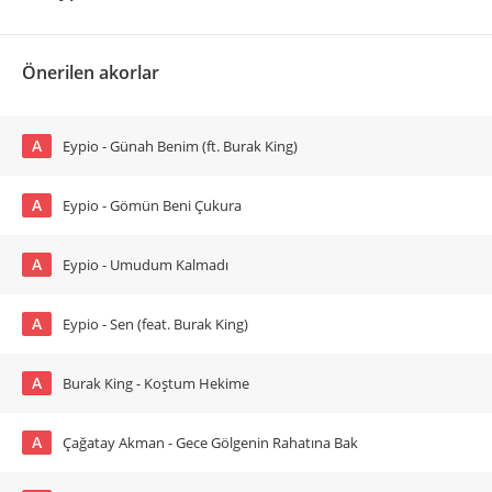
Önerilen akorlar
A
Eypio - Günah Benim (ft. Burak King)
A
Eypio - Gömün Beni Çukura
A
Eypio - Umudum Kalmadı
A
Eypio - Sen (feat. Burak King)
A
Burak King - Koştum Hekime
A
Çağatay Akman - Gece Gölgenin Rahatına Bak