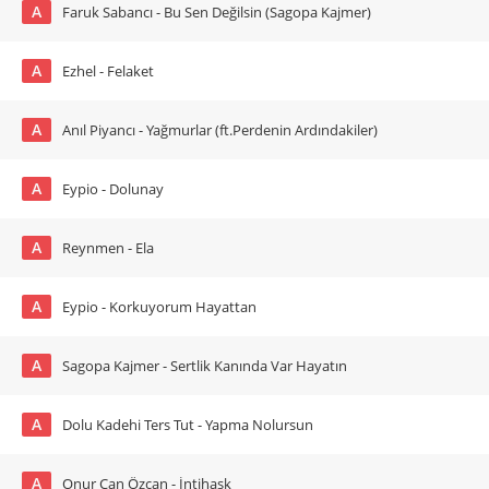
A
Faruk Sabancı - Bu Sen Değilsin (Sagopa Kajmer)
A
Ezhel - Felaket
A
Anıl Piyancı - Yağmurlar (ft.Perdenin Ardındakiler)
A
Eypio - Dolunay
A
Reynmen - Ela
A
Eypio - Korkuyorum Hayattan
A
Sagopa Kajmer - Sertlik Kanında Var Hayatın
A
Dolu Kadehi Ters Tut - Yapma Nolursun
A
Onur Can Özcan - İntihaşk