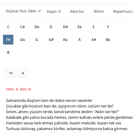
Kapo: 0
Akorlar
Ritim
Repertuara
C
C#
Db
D
D#
Eb
E
F
F#
Gb
G
G#
Ab
A
A#
Bb
B
+A
-A
F#m
A
Bm
D
Zamanında düştüm ben de delice sevsin sevenler
Çocuklar gibi küstüm ben de, üşüyorum ölüm, üstüm ner'de?
Sırtım, alnım, yüzüm terde, kendi kendime dedim: "Aklın ner'de?"
Kalabalık gibi yalnız burada herkes, zemin kattakı evlere perde gerekmez
Harbiden sevse terk etmez yalnızlık, bazen melodik, bazen tek ses
Turkuaz dolunay, yakamoz körfez, anlamayı bilmiyorsa baksa görmez