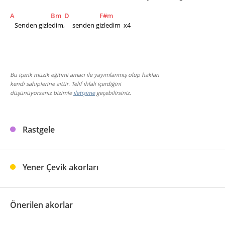
A
Bm
D
F#m
   Senden gizledim,     senden gizledim  x4
Bu içerik müzik eğitimi amacı ile yayımlanmış olup hakları
kendi sahiplerine aittir. Telif ihlali içerdiğini
düşünüyorsanız bizimle
iletişime
geçebilirsiniz.
Rastgele
Yener Çevik akorları
Önerilen akorlar