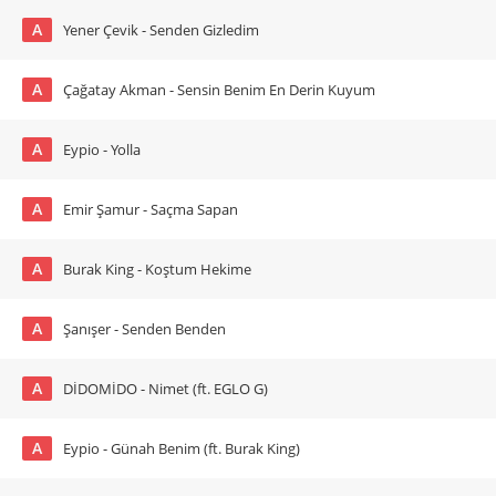
A
Yener Çevik - Senden Gizledim
A
Çağatay Akman - Sensin Benim En Derin Kuyum
A
Eypio - Yolla
A
Emir Şamur - Saçma Sapan
A
Burak King - Koştum Hekime
A
Şanışer - Senden Benden
A
DİDOMİDO - Nimet (ft. EGLO G)
A
Eypio - Günah Benim (ft. Burak King)