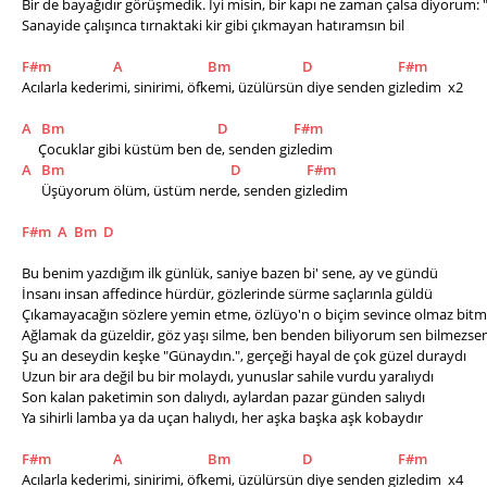
Bir de bayağıdır görüşmedik. İyi misin, bir kapı ne zaman çalsa diyorum: 
Sanayide çalışınca tırnaktaki kir gibi çıkmayan hatıramsın bil
F#m
A
Bm
D
F#m
Acılarla kederimi, sinirimi, öfkemi, üzülürsün diye senden gizledim  x2
A
Bm
D
F#m
     Çocuklar gibi küstüm ben de, senden gizledim
A
Bm
D
F#m
      Üşüyorum ölüm, üstüm nerde, senden gizledim
F#m
A
Bm
D
Bu benim yazdığım ilk günlük, saniye bazen bi' sene, ay ve gündü
İnsanı insan affedince hürdür, gözlerinde sürme saçlarınla güldü
Çıkamayacağın sözlere yemin etme, özlüyo'n o biçim sevince olmaz bit
Ağlamak da güzeldir, göz yaşı silme, ben benden biliyorum sen bilmezse
Şu an deseydin keşke "Günaydın.", gerçeği hayal de çok güzel duraydı
Uzun bir ara değil bu bir molaydı, yunuslar sahile vurdu yaralıydı
Son kalan paketimin son dalıydı, aylardan pazar günden salıydı
Ya sihirli lamba ya da uçan halıydı, her aşka başka aşk kobaydır
F#m
A
Bm
D
F#m
Acılarla kederimi, sinirimi, öfkemi, üzülürsün diye senden gizledim  x4