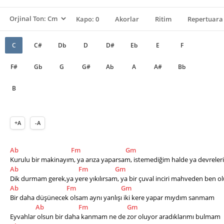
Kapo: 0
Akorlar
Ritim
Repertuara 
C
C#
Db
D
D#
Eb
E
F
F#
Gb
G
G#
Ab
A
A#
Bb
B
+A
-A
Ab
Fm
Gm
Kurulu bir makinayım, ya arıza yaparsam, istemediğim halde ya devrele
Ab
Fm
Gm
Dik durmam gerek,ya yere yıkılırsam, ya bir çuval inciri mahveden ben o
Ab
Fm
Gm
Bir daha düşünecek olsam aynı yanlışı iki kere yapar mıydım sanmam
Ab
Fm
Gm
Eyvahlar olsun bir daha kanmam ne de zor oluyor aradıklarımı bulmam