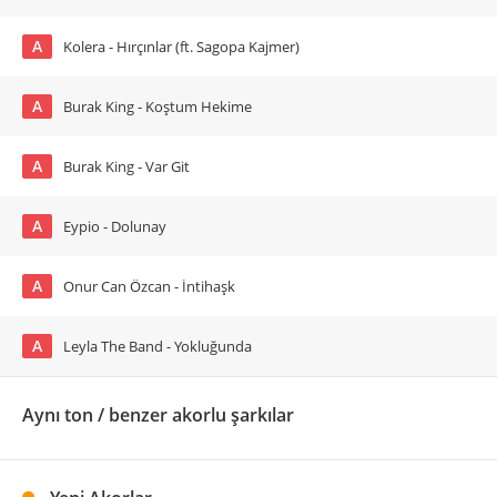
A
Kolera - Hırçınlar (ft. Sagopa Kajmer)
A
Burak King - Koştum Hekime
A
Burak King - Var Git
A
Eypio - Dolunay
A
Onur Can Özcan - İntihaşk
A
Leyla The Band - Yokluğunda
Aynı ton / benzer akorlu şarkılar