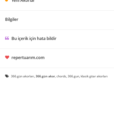
Yeni Akorlar
Bilgiler
Bu içerik için hata bildir
repertuarım.com
366.gün akorları,
366.gün akor
, chords, 366.gun, klasik gitar akorları