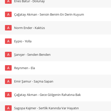
A
Enes Batur - Dolunay
A
Çağatay Akman - Sensin Benim En Derin Kuyum
A
Norm Ender - Kaktüs
A
Eypio - Yolla
A
Şanışer - Senden Benden
A
Reynmen - Ela
A
Emir Şamur - Saçma Sapan
A
Çağatay Akman - Gece Gölgenin Rahatına Bak
A
Sagopa Kajmer - Sertlik Kanında Var Hayatın