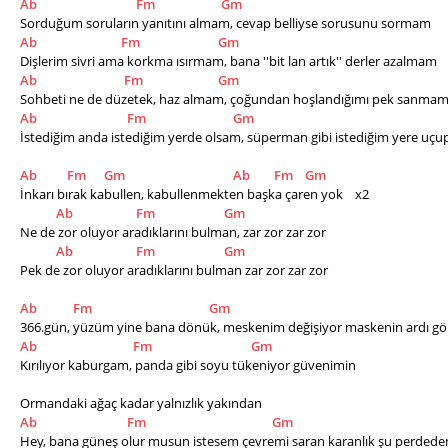
Ab
Fm
Gm
Sorduğum soruların yanıtını almam, cevap belliyse sorusunu sormam
Ab
Fm
Gm
Dişlerim sivri ama korkma ısırmam, bana ''bit lan artık'' derler azalmam
Ab
Fm
Gm
Sohbeti ne de düzetek, haz almam, çoğundan hoşlandığımı pek sanma
Ab
Fm
Gm
İstediğim anda istediğim yerde olsam, süperman gibi istediğim yere uç
Ab
Fm
Gm
Ab
Fm
Gm
İnkarı bırak kabullen, kabullenmekten başka çaren yok    x2
Ab
Fm
Gm
Ne de zor oluyor aradıklarını bulman, zar zor zar zor
Ab
Fm
Gm
Pek de zor oluyor aradıklarını bulman zar zor zar zor
Ab
Fm
Gm
366.gün, yüzüm yine bana dönük, meskenim değişiyor maskenin ardı g
Ab
Fm
Gm
Kırılıyor kaburgam, panda gibi soyu tükeniyor güvenimin
Ormandaki ağaç kadar yalnızlık yakından
Ab
Fm
Gm
Hey, bana güneş olur musun istesem çevremi saran karanlık şu perdede