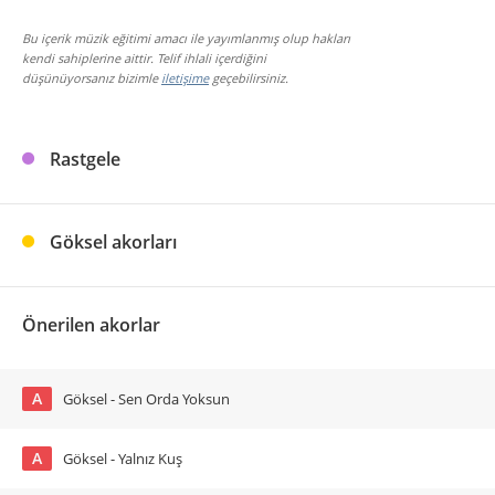
Bu içerik müzik eğitimi amacı ile yayımlanmış olup hakları
kendi sahiplerine aittir. Telif ihlali içerdiğini
düşünüyorsanız bizimle
iletişime
geçebilirsiniz.
Rastgele
Göksel akorları
Önerilen akorlar
A
Göksel - Sen Orda Yoksun
A
Göksel - Yalnız Kuş