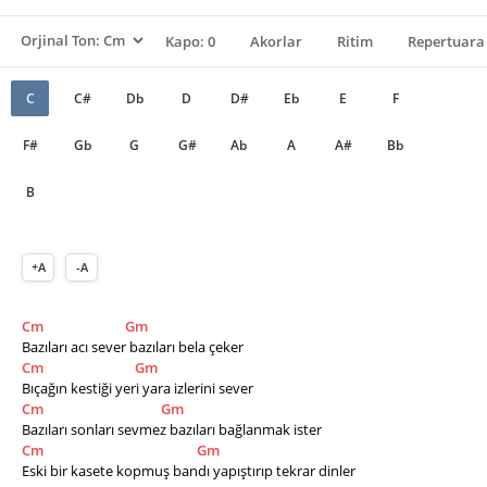
Kapo: 0
Akorlar
Ritim
Repertuara 
C
C#
Db
D
D#
Eb
E
F
F#
Gb
G
G#
Ab
A
A#
Bb
B
+A
-A
Cm
Gm
Bazıları acı sever bazıları bela çeker
Cm
Gm
Bıçağın kestiği yeri yara izlerini sever
Cm
Gm
Bazıları sonları sevmez bazıları bağlanmak ister
Cm
Gm
Eski bir kasete kopmuş bandı yapıştırıp tekrar dinler