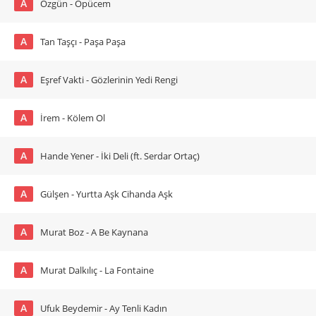
A
Özgün - Öpücem
A
Tan Taşçı - Paşa Paşa
A
Eşref Vakti - Gözlerinin Yedi Rengi
A
İrem - Kölem Ol
A
Hande Yener - İki Deli (ft. Serdar Ortaç)
A
Gülşen - Yurtta Aşk Cihanda Aşk
A
Murat Boz - A Be Kaynana
A
Murat Dalkılıç - La Fontaine
A
Ufuk Beydemir - Ay Tenli Kadın