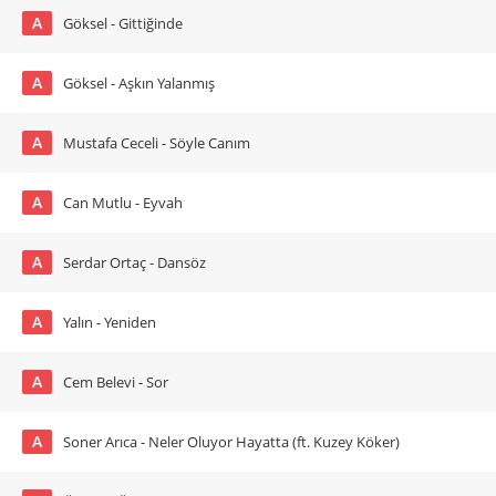
A
Göksel - Gittiğinde
A
Göksel - Aşkın Yalanmış
A
Mustafa Ceceli - Söyle Canım
A
Can Mutlu - Eyvah
A
Serdar Ortaç - Dansöz
A
Yalın - Yeniden
A
Cem Belevi - Sor
A
Soner Arıca - Neler Oluyor Hayatta (ft. Kuzey Köker)