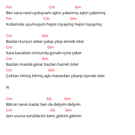
Fm
Cm
Gm
Ben sana nasıl uyduysam aşkın yalanmış aşkın yalanmış
Fm
Cm
Gm
Kollarında uyumuşum hepsi rüyaymış hepsi rüyaymış
Cm
Gm
Bazıları kurşun asker yakıp yıkıp esmek ister
Cm
Gm
Kara kanatları omzunda günahı içine çeker
Cm
Gm
Bazıları mazide gezer bazıları hasret özler
Cm
Gm
Çoktan ölmüş bitmiş aşkı mezardan çıkarıp öpmek ister
N
Cm
Ab
Gm
Bilirsin senin kadar ben de deliyim deliyim
Cm
Ab
Gm
İpin ucuna sürüklersin beni, gelirim gelirim