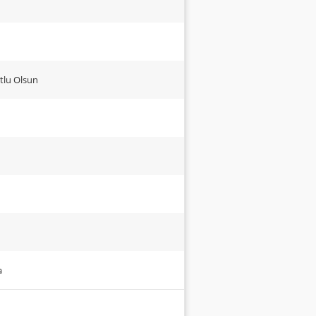
utlu Olsun
a