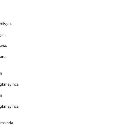
mişşin,
şin.
ına,
bana.
ı 
 çıkmayınca
ı 
 çıkmayınca
arasında