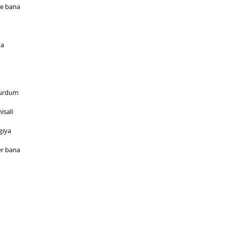
me bana
na
yurdum
isali
gıya
er bana