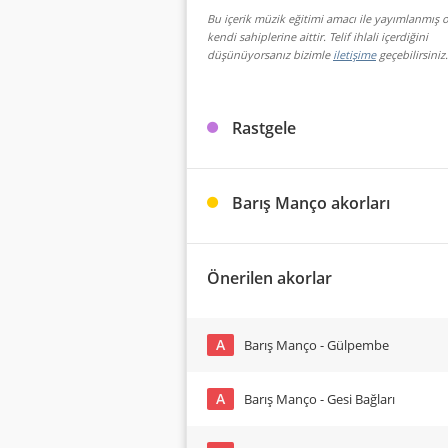
Bu içerik müzik eğitimi amacı ile yayımlanmış o
kendi sahiplerine aittir. Telif ihlali içerdiğini
düşünüyorsanız bizimle
iletişime
geçebilirsiniz.
Rastgele
Barış Manço akorları
Önerilen akorlar
A
Barış Manço - Gülpembe
A
Barış Manço - Gesi Bağları