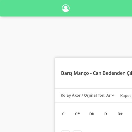
Barış Manço
- Can Bedenden Çı
Kapo: 
C
C#
Db
D
D#