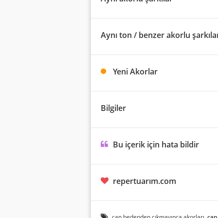
Aynı ton / benzer akorlu şarkıla
Yeni Akorlar
Bilgiler
Bu içerik için hata bildir
repertuarım.com
can bedenden çıkmayınca akorları,
can