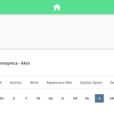
kmayınca - Akor
0
Akorlar
Ritim
Repertuara Ekle
Sayfayı Oynat
Öz
Eb
E
F
F#
Gb
G
G#
Ab
A
A#