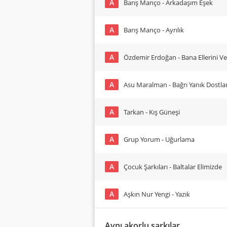
A
Barış Manço - Arkadaşım Eşek
A
Barış Manço - Ayrılık
A
Özdemir Erdoğan - Bana Ellerini Ve
A
Asu Maralman - Bağrı Yanık Dostla
A
Tarkan - Kış Güneşi
A
Grup Yorum - Uğurlama
A
Çocuk Şarkıları - Baltalar Elimizde
A
Aşkın Nur Yengi - Yazık
Aynı akorlu şarkılar