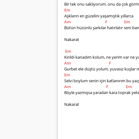
Bir tek onu saklıyorum, onu da çok gör
Em
Aşkların en güzelini yaşamıştık yıllarca
Am
F
Em
Bütün hüzünlü şarkılar hatırlatır seni ba
Nakarat
Em
Kırıldı kanadım kolum, ne yerim var ne 
Am
F
Gurbet ele düştü yolum, yuvasız kuşlar m
Em
Selvi boylum senin için katlanırım bu yaz
Am
F
Em
Böyle yazmışsa yaradan kara toprak yet
Nakarat