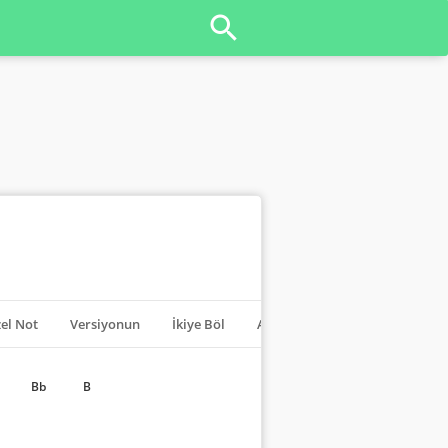
el Not
Versiyonun
İkiye Böl
Akorları Kapat
Transpoze
Bb
B