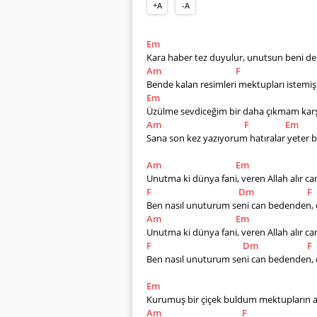
+A
-A
Em
Kara haber tez duyulur, unutsun beni de
Am
F
Bende kalan resimleri mektupları istemiş
Em
Üzülme sevdiceğim bir daha çıkmam karş
Am
F
Em
Sana son kez yazıyorum hatıralar yeter 
Am
Em
Unutma ki dünya fani, veren Allah alır can
F
Dm
F
Ben nasıl unuturum seni can bedenden,
Am
Em
Unutma ki dünya fani, veren Allah alır can
F
Dm
F
Ben nasıl unuturum seni can bedenden,
Em
Kurumuş bir çiçek buldum mektupların 
Am
F