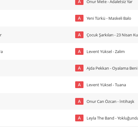
A
Onur Mete - Adaletsiz Yar
A
Yeni Türkü - Maskeli Balo
A
r
Çocuk Şarkıları - 23 Nisan K
A
ra
Levent Yüksel - Zalim
A
Ajda Pekkan - Oyalama Beni
A
Levent Yüksel - Tuana
A
Onur Can Özcan - İntihaşk
A
Leyla The Band - Yokluğund