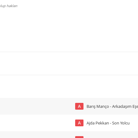
lup hakları
A
Barış Manço - Arkadaşım Eş
A
Ajda Pekkan - Son Yolcu