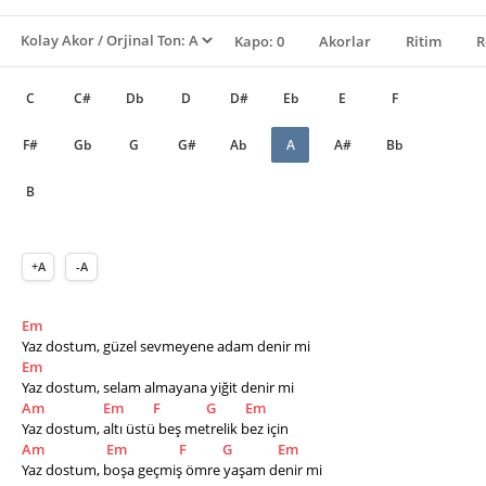
Kapo: 0
Akorlar
Ritim
R
C
C#
Db
D
D#
Eb
E
F
F#
Gb
G
G#
Ab
A
A#
Bb
B
+A
-A
Em
Yaz dostum, güzel sevmeyene adam denir mi
Em
Yaz dostum, selam almayana yiğit denir mi
Am
Em
F
G
Em
Yaz dostum, altı üstü beş metrelik bez için
Am
Em
F
G
Em
Yaz dostum, boşa geçmiş ömre yaşam denir mi