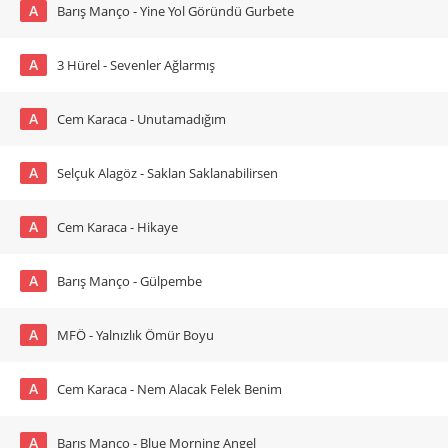
A
Barış Manço - Yine Yol Göründü Gurbete
A
3 Hürel - Sevenler Ağlarmış
A
Cem Karaca - Unutamadığım
A
Selçuk Alagöz - Saklan Saklanabilirsen
A
Cem Karaca - Hikaye
A
Barış Manço - Gülpembe
A
MFÖ - Yalnızlık Ömür Boyu
A
Cem Karaca - Nem Alacak Felek Benim
A
Barış Manço - Blue Morning Angel