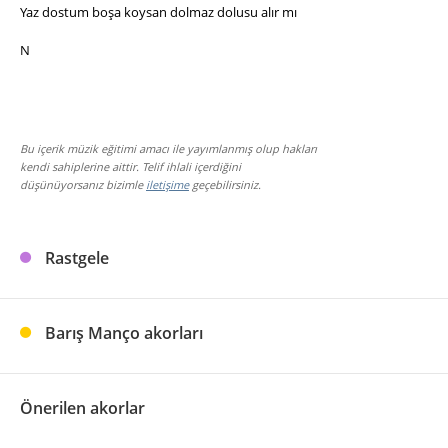
Yaz dostum boşa koysan dolmaz dolusu alır mı
N
Bu içerik müzik eğitimi amacı ile yayımlanmış olup hakları
kendi sahiplerine aittir. Telif ihlali içerdiğini
düşünüyorsanız bizimle
iletişime
geçebilirsiniz.
Rastgele
Barış Manço akorları
Önerilen akorlar