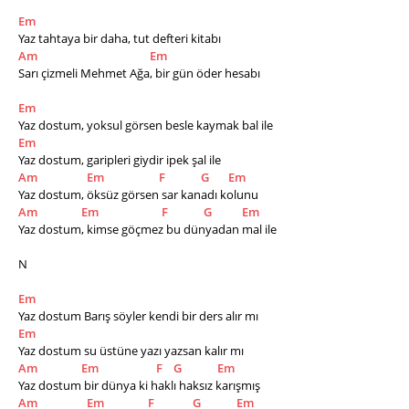
Em
Yaz tahtaya bir daha, tut defteri kitabı
Am
Em
Sarı çizmeli Mehmet Ağa, bir gün öder hesabı
Em
Yaz dostum, yoksul görsen besle kaymak bal ile
Em
Yaz dostum, garipleri giydir ipek şal ile
Am
Em
F
G
Em
Yaz dostum, öksüz görsen sar kanadı kolunu
Am
Em
F
G
Em
Yaz dostum, kimse göçmez bu dünyadan mal ile
N
Em
Yaz dostum Barış söyler kendi bir ders alır mı
Em
Yaz dostum su üstüne yazı yazsan kalır mı
Am
Em
F
G
Em
Yaz dostum bir dünya ki haklı haksız karışmış
Am
Em
F
G
Em