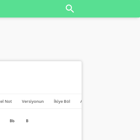
el Not
Versiyonun
İkiye Böl
Akorları Kapat
Transpoze
Bb
B