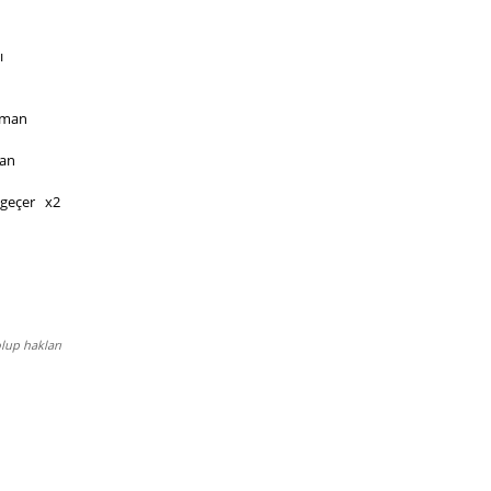
ı
uman
man
eçer   x2
lup hakları