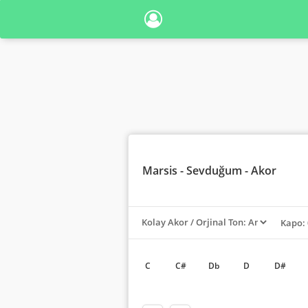
Marsis
- Sevduğum - Akor
Kapo: 
C
C#
Db
D
D#