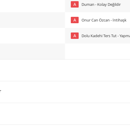
A
Duman - Kolay Değildir
A
Onur Can Özcan - İntihaşk
A
Dolu Kadehi Ters Tut - Yap
r