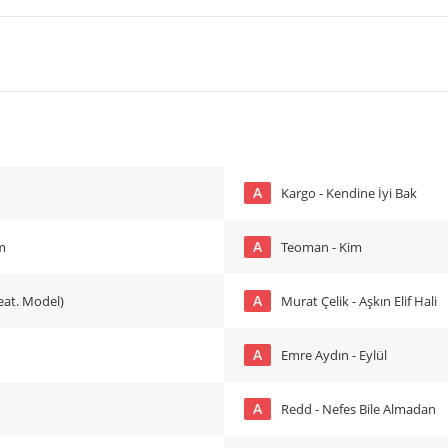
A
Kargo - Kendine İyi Bak
A
m
Teoman - Kim
A
feat. Model)
Murat Çelik - Aşkın Elif Hali
A
Emre Aydın - Eylül
A
Redd - Nefes Bile Almadan