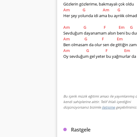
Gözlerin gözlerime, bakmayalı çok oldu
Am
G
Am
G
Her şey yolunda idi ama bu ayrılık olmad
Am
G
F
Em
G
Sevduğum dayanamam alsın beni bu d
Am
G
F
Em
Ben olmasam da olur sen de gittiğin za
Am
G
F
Em
Oy sevduğum gel yeter bu yağmurlar da g
Bu içerik müzik eğitimi amacı ile yayımlanmış o
kendi sahiplerine aittir. Telif ihlali içerdiğini
düşünüyorsanız bizimle
iletişime
geçebilirsiniz.
Rastgele