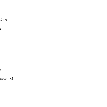
üzüme
e
er
eçer   x2