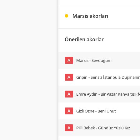
Marsis akorları
Önerilen akorlar
A
Marsis - Sevduğum
A
Gripin - Sensiz İstanbula Düşmanı
A
Emre Aydın - Bir Pazar Kahvaltısı (
A
Gizli Özne - Beni Unut
A
Pilli Bebek - Gündüz Yüzlü Kız