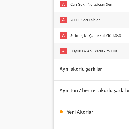
A
Can Gox - Neredesin Sen
A
MFÖ - Sarı Laleler
A
Selim Işık - Çanakkale Türküsü
A
Büyük Ev Ablukada - 75 Lira
Aynı akorlu şarkılar
Aynı ton / benzer akorlu şarkıla
Yeni Akorlar