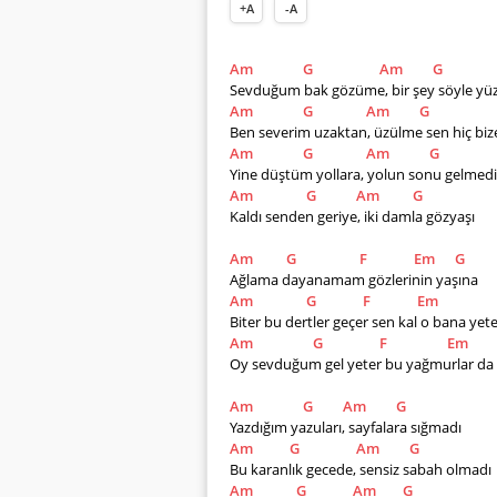
+A
-A
Am
G
Am
G
Sevduğum bak gözüme, bir şey söyle y
Am
G
Am
G
Ben severim uzaktan, üzülme sen hiç biz
Am
G
Am
G
Yine düştüm yollara, yolun sonu gelmedi
Am
G
Am
G
Kaldı senden geriye, iki damla gözyaşı
Am
G
F
Em
G
Ağlama dayanamam gözlerinin yaşına
Am
G
F
Em
Biter bu dertler geçer sen kal o bana yet
Am
G
F
Em
Oy sevduğum gel yeter bu yağmurlar da g
Am
G
Am
G
Yazdığım yazuları, sayfalara sığmadı
Am
G
Am
G
Bu karanlık gecede, sensiz sabah olmadı
Am
G
Am
G