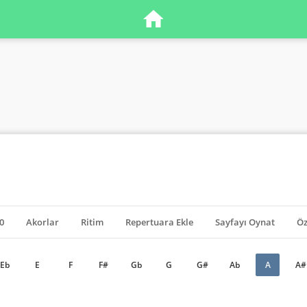
0
Akorlar
Ritim
Repertuara Ekle
Sayfayı Oynat
Öz
Eb
E
F
F#
Gb
G
G#
Ab
A
A#