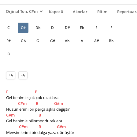
Kapo: 0
Akorlar
Ritim
Repertuar
C
C#
Db
D
D#
Eb
E
F
F#
Gb
G
G#
Ab
A
A#
Bb
B
+A
-A
E
B
Gel benimle çok çok uzaklara
C#m
B
G#m
Hüzünlerimi bir parça aşkla değiştir
C#m
B
Gel benimle bilinmez duraklara
C#m
B
G#m
Mevsimlerimi bir dalga yaza dönüştür