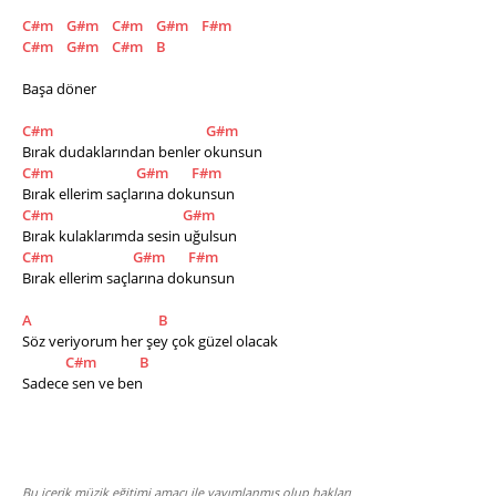
C#m
G#m
C#m
G#m
F#m
C#m
G#m
C#m
B
Başa döner
C#m
G#m
Bırak dudaklarından benler okunsun
C#m
G#m
F#m
Bırak ellerim saçlarına dokunsun
C#m
G#m
Bırak kulaklarımda sesin uğulsun
C#m
G#m
F#m
Bırak ellerim saçlarına dokunsun
A
B
Söz veriyorum her şey çok güzel olacak
C#m
B
Sadece sen ve ben
Bu içerik müzik eğitimi amacı ile yayımlanmış olup hakları