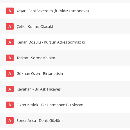
A
Yaşar - Seni Severdim (ft. Yıldız Usmonova)
A
Çelik - Kızımız Olacaktı
A
Kenan Doğulu - Kurşun Adres Sormaz ki
A
Tarkan - Sorma Kalbim
A
Gökhan Özen - Birtanesisin
A
Kayahan - Bir Aşk Hikayesi
A
Fikret Kızılok - Bir Harmanım Bu Akşam
A
Soner Arıca - Deniz Gözlüm