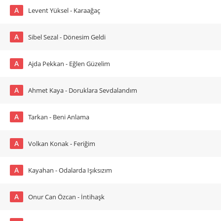
A
Levent Yüksel - Karaağaç
A
Sibel Sezal - Dönesim Geldi
A
Ajda Pekkan - Eğlen Güzelim
A
Ahmet Kaya - Doruklara Sevdalandım
A
Tarkan - Beni Anlama
A
Volkan Konak - Feriğim
A
Kayahan - Odalarda Işıksızım
A
Onur Can Özcan - İntihaşk