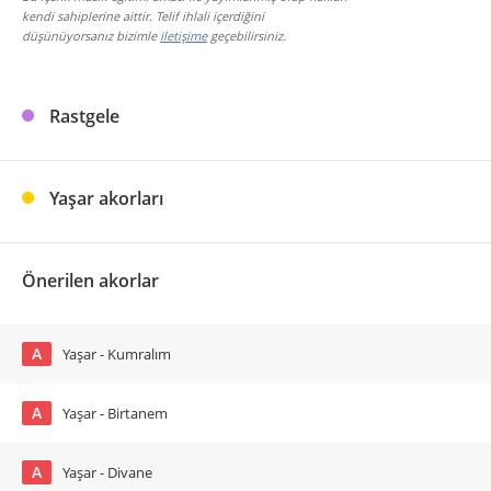
kendi sahiplerine aittir. Telif ihlali içerdiğini
düşünüyorsanız bizimle
iletişime
geçebilirsiniz.
Rastgele
Yaşar akorları
Önerilen akorlar
A
Yaşar - Kumralım
A
Yaşar - Birtanem
A
Yaşar - Divane