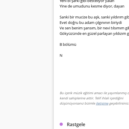
Yeni bi şarkı gibi besteliyor yalan
Yine de umudunu kesme diyor, dayan
Sanki bir mucize bu aşk, sanki yıldırım gi
Evet doğru bu adam çılgınının biriydi
Ve sen benim şansım, bir nevi tılsımım gi
Gökyüzünde en güzel parlayan yıldızım g
B bölümü
N
Bu içerik müzik eğitimi amacı ile yayımlanmış o
kendi sahiplerine aittir. Telif ihlali içerdiğini
düşünüyorsanız bizimle
iletişime
geçebilirsiniz.
Rastgele