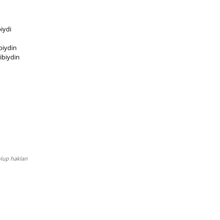
biydi
biydin
ibiydin
lup hakları