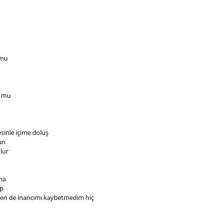
 mu
u mu
sinle içime doluş
un
lur
ma
ip
sen de inancımı kaybetmedim hiç