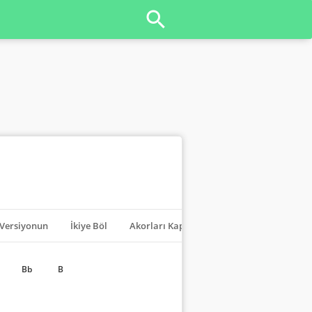
Versiyonun
İkiye Böl
Akorları Kapat
Transpoze
Bb
B