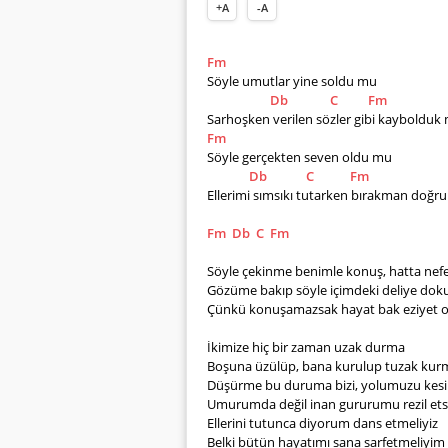
+A
-A
Fm
Söyle umutlar yine soldu mu
Db
C
Fm
Sarhoşken verilen sözler gibi kaybolduk
Fm
Söyle gerçekten seven oldu mu
Db
C
Fm
Ellerimi sımsıkı tutarken bırakman doğr
Fm
Db
C
Fm
Söyle çekinme benimle konuş, hatta nefe
Gözüme bakıp söyle içimdeki deliye dok
Çünkü konuşamazsak hayat bak eziyet o
İkimize hiç bir zaman uzak durma
Boşuna üzülüp, bana kurulup tuzak kur
Düşürme bu duruma bizi, yolumuzu kes
Umurumda değil inan gururumu rezil et
Ellerini tutunca diyorum dans etmeliyiz
Belki bütün hayatımı sana sarfetmeliyim