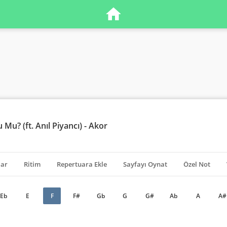
Mu? (ft. Anıl Piyancı) - Akor
lar
Ritim
Repertuara Ekle
Sayfayı Oynat
Özel Not
Eb
E
F
F#
Gb
G
G#
Ab
A
A#