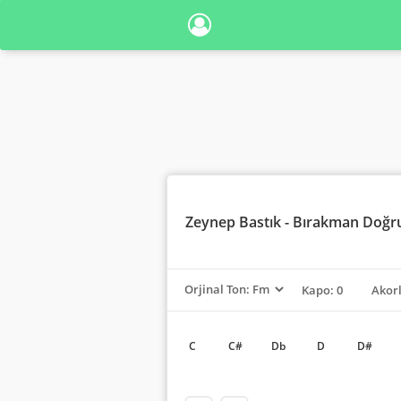
Zeynep Bastık
- Bırakman Doğru 
Kapo: 0
Akor
C
C#
Db
D
D#