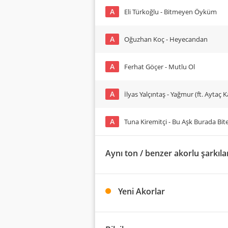
A
Eli Türkoğlu - Bitmeyen Öyküm
A
Oğuzhan Koç - Heyecandan
A
Ferhat Göçer - Mutlu Ol
A
İlyas Yalçıntaş - Yağmur (ft. Aytaç K
A
Tuna Kiremitçi - Bu Aşk Burada Bite
Aynı ton / benzer akorlu şarkıla
Yeni Akorlar