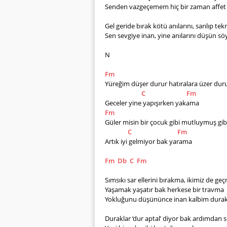
Senden vazgeçemem hiç bir zaman affe
Gel geride bırak kötü anılarını, sarılıp te
Sen sevgiye inan, yine anılarını düşün sö
N
Fm
Yüreğim düşer durur hatıralara üzer dur
C
Fm
Geceler yine yapışırken yakama
Fm
Güler misin bir çocuk gibi mutluymuş gib
C
Fm
Artık iyi gelmiyor bak yarama
Fm
Db
C
Fm
Sımsıkı sar ellerini bırakma, ikimiz de ge
Yaşamak yaşatır bak herkese bir travma 
Yokluğunu düşününce inan kalbim durak
Duraklar ‘dur aptal’ diyor bak ardımdan 