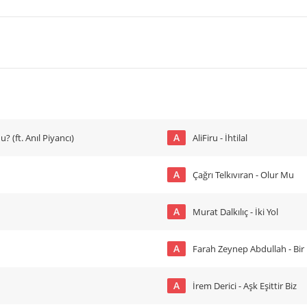
A
 (ft. Anıl Piyancı)
AliFiru - İhtilal
A
Çağrı Telkıvıran - Olur Mu
A
Murat Dalkılıç - İki Yol
A
Farah Zeynep Abdullah - Bir 
A
İrem Derici - Aşk Eşittir Biz