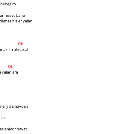
t bebeğim
krar hisset bana
ylemez hisler yalan
Db
ur aklım almaz ah
Db
i yalanlara
çmeliyiz sınavdan
lar
sesleniyor hayat