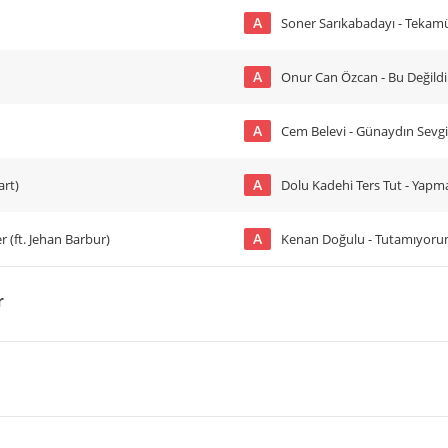
A
Soner Sarıkabadayı - Tekam
A
Onur Can Özcan - Bu Değildi
A
Cem Belevi - Günaydın Sevgi
A
art)
Dolu Kadehi Ters Tut - Yap
A
r (ft. Jehan Barbur)
Kenan Doğulu - Tutamıyor
r