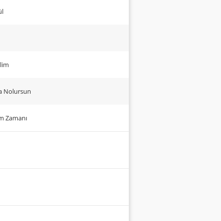
ül
lim
ma Nolursun
um Zamanı