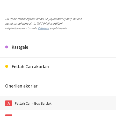
Bu içerik müzik eğitimi amacı ile yayımlanmış olup hakları
kendi sahiplerine aittir. Telif ihlali içerdiğini
düşünüyorsanız bizimle
iletişime
geçebilirsiniz.
Rastgele
Fettah Can akorları
Önerilen akorlar
A
Fettah Can - Boş Bardak