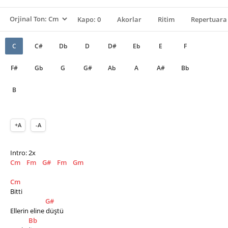
Kapo: 0
Akorlar
Ritim
Repertuara 
C
C#
Db
D
D#
Eb
E
F
F#
Gb
G
G#
Ab
A
A#
Bb
B
+A
-A
Intro: 2x
Cm
Fm
G#
Fm
Gm
Cm
Bitti
G#
Ellerin eline düştü
Bb