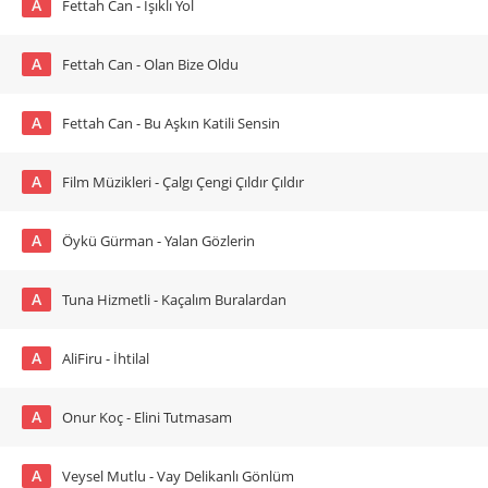
A
Fettah Can - Işıklı Yol
A
Fettah Can - Olan Bize Oldu
A
Fettah Can - Bu Aşkın Katili Sensin
A
Film Müzikleri - Çalgı Çengi Çıldır Çıldır
A
Öykü Gürman - Yalan Gözlerin
A
Tuna Hizmetli - Kaçalım Buralardan
A
AliFiru - İhtilal
A
Onur Koç - Elini Tutmasam
A
Veysel Mutlu - Vay Delikanlı Gönlüm