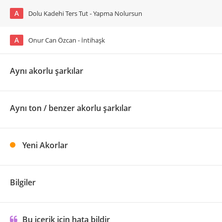
A
Dolu Kadehi Ters Tut - Yapma Nolursun
A
Onur Can Özcan - İntihaşk
Aynı akorlu şarkılar
Aynı ton / benzer akorlu şarkılar
Yeni Akorlar
Bilgiler
Bu içerik için hata bildir