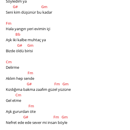
Söyledim ya 
G#
Gm
Seni kim düşünür bu kadar
Fm
Hala yangın yeri evimin içi
Bb
Aşk iki kalbe muhtaç ya
G#
Gm
Bizde öldü birisi
Cm
Delirme
Fm
Aklım hep sende
G#
Fm
Gm
Kızdığıma bakma zaafım güzel yüzüne
Cm
Gel etme
Fm
Aşk gururdan öte
G#
Fm
Gm
Nefret ede ede sever mi insan böyle