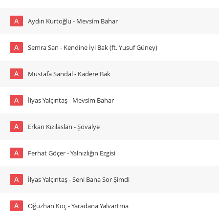
A
Aydın Kurtoğlu - Mevsim Bahar
A
Semra San - Kendine İyi Bak (ft. Yusuf Güney)
A
Mustafa Sandal - Kadere Bak
A
İlyas Yalçıntaş - Mevsim Bahar
A
Erkan Kızılaslan - Şövalye
A
Ferhat Göçer - Yalnızlığın Ezgisi
A
İlyas Yalçıntaş - Seni Bana Sor Şimdi
A
Oğuzhan Koç - Yaradana Yalvartma