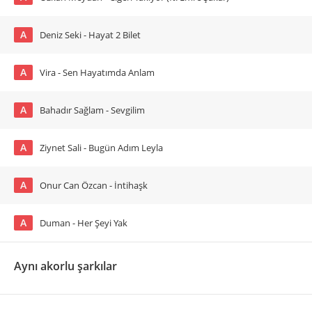
A
Deniz Seki - Hayat 2 Bilet
A
Vira - Sen Hayatımda Anlam
A
Bahadır Sağlam - Sevgilim
A
Ziynet Sali - Bugün Adım Leyla
A
Onur Can Özcan - İntihaşk
A
Duman - Her Şeyi Yak
Aynı akorlu şarkılar