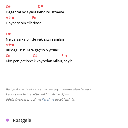
C#
D#
Değer mi boş yere kendini üzmeye
A#m
Fm
Hayat senin ellerinde
Fm
Ne varsa kalbinde yak gitsin anıları
A#m
Bir değil bin kere geçtin o yolları
Cm
C#
Fm
Kim geri getirecek kaybolan yılları, söyle
Bu içerik müzik eğitimi amacı ile yayımlanmış olup hakları
kendi sahiplerine aittir. Telif ihlali içerdiğini
düşünüyorsanız bizimle
iletişime
geçebilirsiniz.
Rastgele