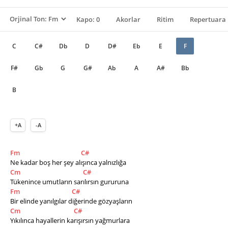
Kapo: 0
Akorlar
Ritim
Repertuara 
C
C#
Db
D
D#
Eb
E
F
F#
Gb
G
G#
Ab
A
A#
Bb
B
+A
-A
Fm
C#
Ne kadar boş her şey alışınca yalnızlığa
Cm
C#
Tükenince umutların sarılırsın gururuna
Fm
C#
Bir elinde yanılgılar diğerinde gözyaşların
Cm
C#
Yıkılınca hayallerin karışırsın yağmurlara