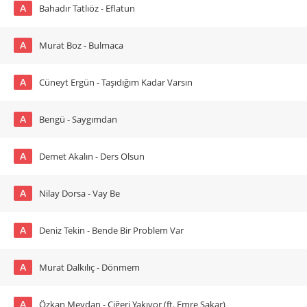
A
Bahadır Tatlıöz - Eflatun
A
Murat Boz - Bulmaca
A
Cüneyt Ergün - Taşıdığım Kadar Varsın
A
Bengü - Saygımdan
A
Demet Akalın - Ders Olsun
A
Nilay Dorsa - Vay Be
A
Deniz Tekin - Bende Bir Problem Var
A
Murat Dalkılıç - Dönmem
A
Özkan Meydan - Ciğeri Yakıyor (ft. Emre Şakar)