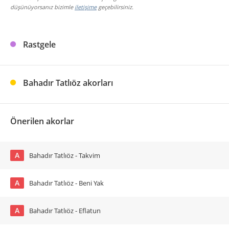
düşünüyorsanız bizimle
iletişime
geçebilirsiniz.
Rastgele
Bahadır Tatlıöz akorları
Önerilen akorlar
A
Bahadır Tatlıöz - Takvim
A
Bahadır Tatlıöz - Beni Yak
A
Bahadır Tatlıöz - Eflatun