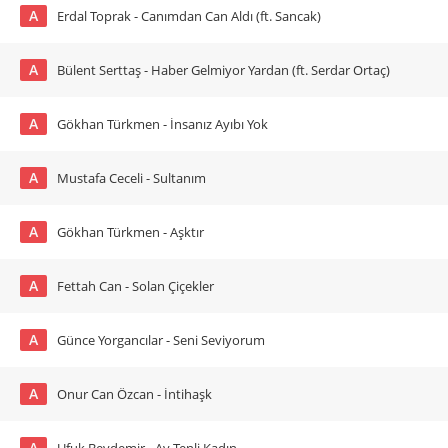
A
Erdal Toprak - Canımdan Can Aldı (ft. Sancak)
A
Bülent Serttaş - Haber Gelmiyor Yardan (ft. Serdar Ortaç)
A
Gökhan Türkmen - İnsanız Ayıbı Yok
A
Mustafa Ceceli - Sultanım
A
Gökhan Türkmen - Aşktır
A
Fettah Can - Solan Çiçekler
A
Günce Yorgancılar - Seni Seviyorum
A
Onur Can Özcan - İntihaşk
A