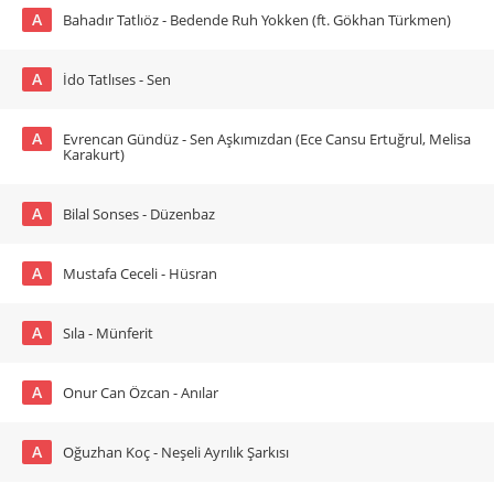
A
Bahadır Tatlıöz - Bedende Ruh Yokken (ft. Gökhan Türkmen)
A
İdo Tatlıses - Sen
A
Evrencan Gündüz - Sen Aşkımızdan (Ece Cansu Ertuğrul, Melisa
Karakurt)
A
Bilal Sonses - Düzenbaz
A
Mustafa Ceceli - Hüsran
A
Sıla - Münferit
A
Onur Can Özcan - Anılar
A
Oğuzhan Koç - Neşeli Ayrılık Şarkısı