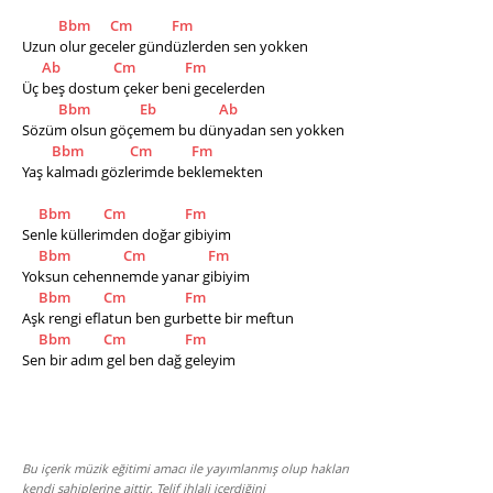
Bbm
Cm
Fm
Uzun olur geceler gündüzlerden sen yokken
Ab
Cm
Fm
Üç beş dostum çeker beni gecelerden
Bbm
Eb
Ab
Sözüm olsun göçemem bu dünyadan sen yokken
Bbm
Cm
Fm
Yaş kalmadı gözlerimde beklemekten
Bbm
Cm
Fm
Senle küllerimden doğar gibiyim
Bbm
Cm
Fm
Yoksun cehennemde yanar gibiyim
Bbm
Cm
Fm
Aşk rengi eflatun ben gurbette bir meftun
Bbm
Cm
Fm
Sen bir adım gel ben dağ geleyim
Bu içerik müzik eğitimi amacı ile yayımlanmış olup hakları
kendi sahiplerine aittir. Telif ihlali içerdiğini