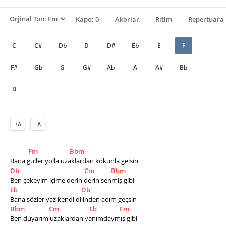
Kapo: 0
Akorlar
Ritim
Repertuara 
C
C#
Db
D
D#
Eb
E
F
F#
Gb
G
G#
Ab
A
A#
Bb
B
+A
-A
Fm
Bbm
Bana güller yolla uzaklardan kokunla gelsin
Db
Cm
Bbm
Ben çekeyim içime derin derin senmiş gibi
Eb
Db
Bana sözler yaz kendi dilinden adım geçsin
Bbm
Cm
Eb
Fm
Ben duyarım uzaklardan yanımdaymış gibi