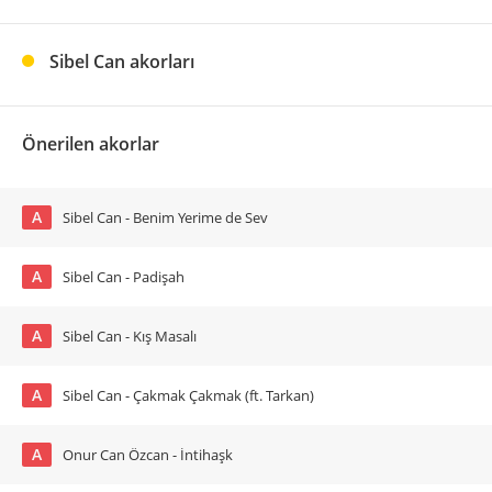
Sibel Can akorları
Önerilen akorlar
A
Sibel Can - Benim Yerime de Sev
A
Sibel Can - Padişah
A
Sibel Can - Kış Masalı
A
Sibel Can - Çakmak Çakmak (ft. Tarkan)
A
Onur Can Özcan - İntihaşk