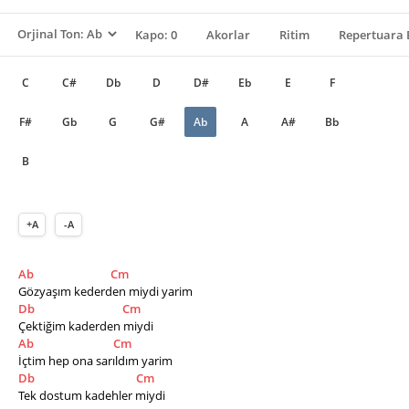
Kapo: 0
Akorlar
Ritim
Repertuara 
C
C#
Db
D
D#
Eb
E
F
F#
Gb
G
G#
Ab
A
A#
Bb
B
+A
-A
Ab
Cm
Gözyaşım kederden miydi yarim
Db
Cm
Çektiğim kaderden miydi
Ab
Cm
İçtim hep ona sarıldım yarim
Db
Cm
Tek dostum kadehler miydi