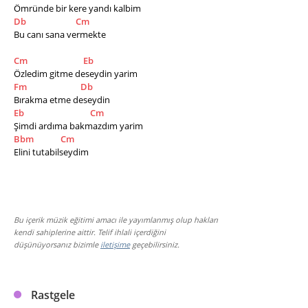
Ömründe bir kere yandı kalbim
Db
Cm
Bu canı sana vermekte  
Cm
Eb
Özledim gitme deseydin yarim
Fm
Db
Bırakma etme deseydin
Eb
Cm
Şimdi ardıma bakmazdım yarim
Bbm
Cm
Elini tutabilseydim
Bu içerik müzik eğitimi amacı ile yayımlanmış olup hakları
kendi sahiplerine aittir. Telif ihlali içerdiğini
düşünüyorsanız bizimle
iletişime
geçebilirsiniz.
Rastgele