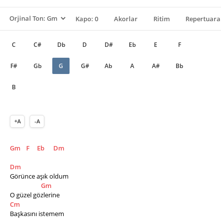
Kapo: 0
Akorlar
Ritim
Repertuara
C
C#
Db
D
D#
Eb
E
F
F#
Gb
G
G#
Ab
A
A#
Bb
B
+A
-A
Gm
F
Eb
Dm
Dm
Görünce aşık oldum 
Gm
O güzel gözlerine
Cm
Başkasını istemem 