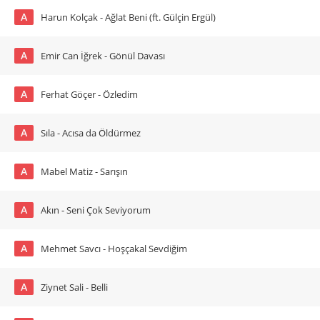
A
Harun Kolçak - Ağlat Beni (ft. Gülçin Ergül)
A
Emir Can İğrek - Gönül Davası
A
Ferhat Göçer - Özledim
A
Sıla - Acısa da Öldürmez
A
Mabel Matiz - Sarışın
A
Akın - Seni Çok Seviyorum
A
Mehmet Savcı - Hoşçakal Sevdiğim
A
Ziynet Sali - Belli