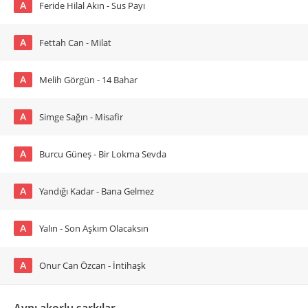
A
Feride Hilal Akın - Sus Payı
A
Fettah Can - Milat
A
Melih Görgün - 14 Bahar
A
Simge Sağın - Misafir
A
Burcu Güneş - Bir Lokma Sevda
A
Yandığı Kadar - Bana Gelmez
A
Yalın - Son Aşkım Olacaksın
A
Onur Can Özcan - İntihaşk