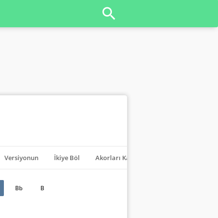
Versiyonun
İkiye Böl
Akorları Kapat
Transpoze
Bb
B