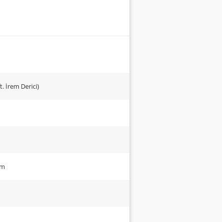
t. İrem Derici)
ım