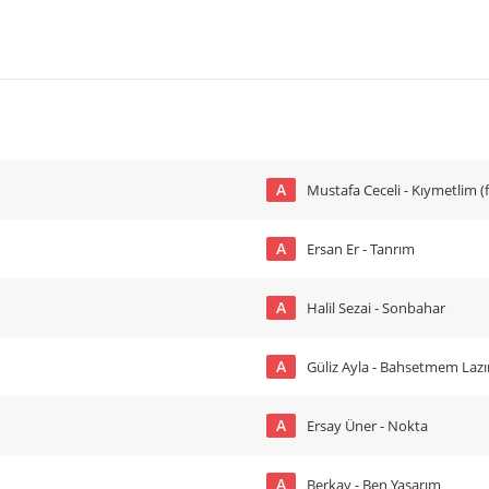
A
Mustafa Ceceli - Kıymetlim (f
A
Ersan Er - Tanrım
A
Halil Sezai - Sonbahar
A
Güliz Ayla - Bahsetmem Laz
A
Ersay Üner - Nokta
A
Berkay - Ben Yaşarım