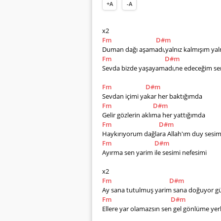
+A
-A
x2
Fm
D#m
Duman dağı aşamadı,yalnız kalmışım yal
Fm
D#m
Sevda bizde yaşayamadı,ne edeceğim sen
Fm
D#m
Sevdan içimi yakar her baktığımda
Fm
D#m
Gelir gözlerin aklıma her yattığımda
Fm
D#m
Haykırıyorum dağlara Allah'ım duy sesim
Fm
D#m
Ayırma sen yarim ile sesimi nefesimi
x2
Fm
D#m
Ay sana tutulmuş yarim sana doğuyor g
Fm
D#m
Ellere yar olamazsın sen gel gönlüme yer