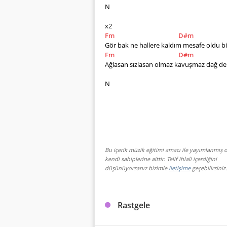
N
x2
Fm
D#m
Gör bak ne hallere kaldım mesafe oldu b
Fm
D#m
Ağlasan sızlasan olmaz kavuşmaz dağ de
N
Bu içerik müzik eğitimi amacı ile yayımlanmış o
kendi sahiplerine aittir. Telif ihlali içerdiğini
düşünüyorsanız bizimle
iletişime
geçebilirsiniz.
Rastgele