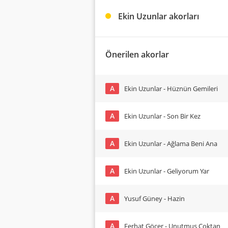
Ekin Uzunlar akorları
Önerilen akorlar
A
Ekin Uzunlar - Hüznün Gemileri
A
Ekin Uzunlar - Son Bir Kez
A
Ekin Uzunlar - Ağlama Beni Ana
A
Ekin Uzunlar - Geliyorum Yar
A
Yusuf Güney - Hazin
A
Ferhat Göçer - Unutmuş Çoktan