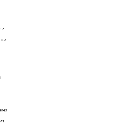
nız
siz 
i
üneş
leş