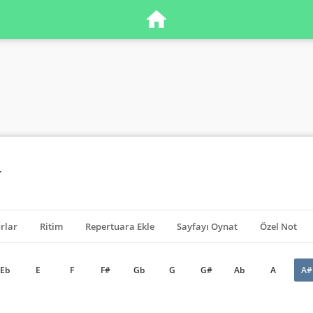
r
rlar
Ritim
Repertuara Ekle
Sayfayı Oynat
Özel Not
Eb
E
F
F#
Gb
G
G#
Ab
A
A#