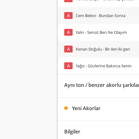
A
Cem Belevi - Bundan Sonra
A
Yalın - Sensiz Ben Ne Olayım
A
Kenan Doğulu - Bir ileri iki geri
A
Yağız - Gözlerine Bakınca Senin
Aynı ton / benzer akorlu şarkıla
Yeni Akorlar
Bilgiler