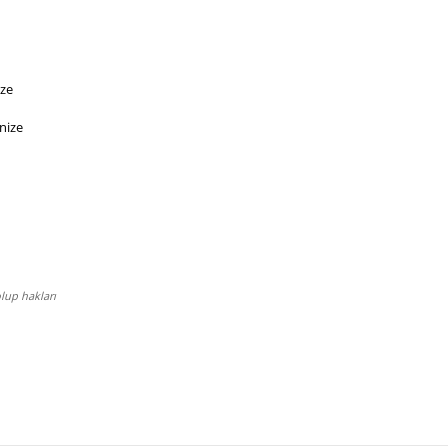
ize
nize
lup hakları