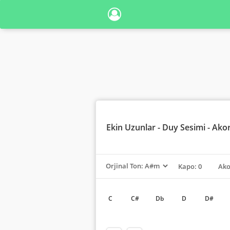
Ekin Uzunlar
- Duy Sesimi - Ako
Kapo: 0
Ako
C
C#
Db
D
D#