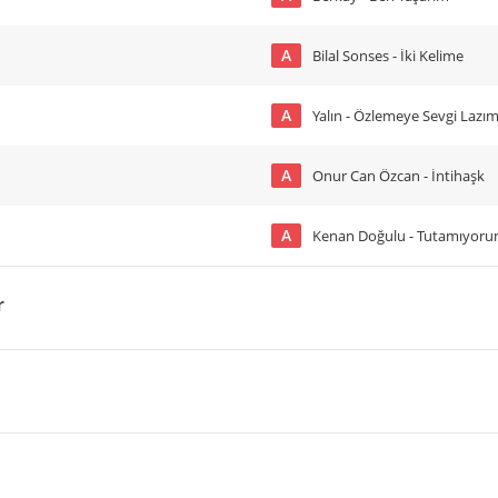
A
Bilal Sonses - İki Kelime
A
Yalın - Özlemeye Sevgi Lazım
A
Onur Can Özcan - İntihaşk
A
Kenan Doğulu - Tutamıyor
r