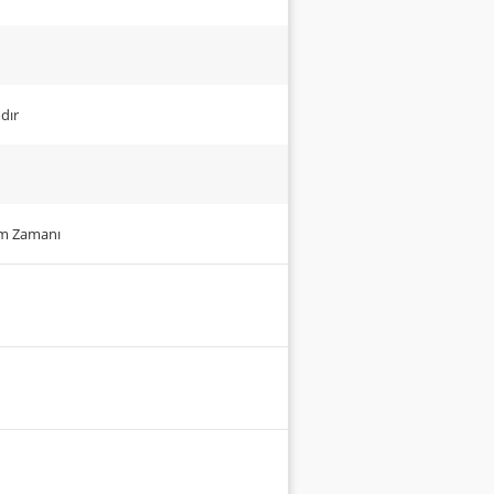
dır
um Zamanı