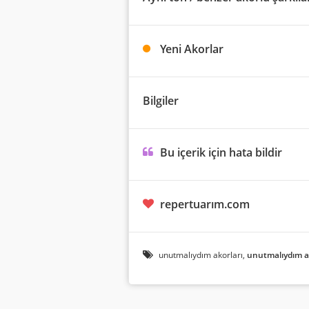
Yeni Akorlar
Bilgiler
Bu içerik için hata bildir
repertuarım.com
unutmalıydım akorları,
unutmalıydım a