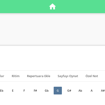
lar
Ritim
Repertuara Ekle
Sayfayı Oynat
Özel Not
Eb
E
F
F#
Gb
G
G#
Ab
A
A#