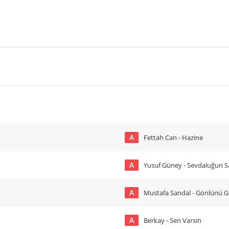
A
Fettah Can - Hazine
A
Yusuf Güney - Sevdaluğun 
A
Mustafa Sandal - Gönlünü G
A
Berkay - Sen Varsın