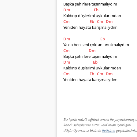
Başka şehirlere taşınmalıydım
Dm
Eb
Kaldırıp düşlerimi uykularımdan
Cm
Eb
Cm
Dm
Yeniden hayata karışmalıydım
Dm
Eb
Ya da ben seni çoktan unutmalıydım
Cm
Dm
Başka şehirlere taşınmalıydım
Dm
Eb
Kaldırıp düşlerimi uykularımdan
Cm
Eb
Cm
Dm
Yeniden hayata karışmalıydım
Bu içerik müzik eğitimi amacı ile yayımlanmış o
kendi sahiplerine aittir. Telif ihlali içerdiğini
düşünüyorsanız bizimle
iletişime
geçebilirsiniz.