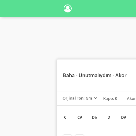
Baha
- Unutmalıydım - Akor
Kapo: 0
Akor
C
C#
Db
D
D#