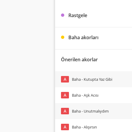
Rastgele
Baha akorları
Önerilen akorlar
A
Baha - Kutupta Yaz Gibi
A
Baha - Aşk Acısı
A
Baha - Unutmalıydım
A
Baha - Alışırsın