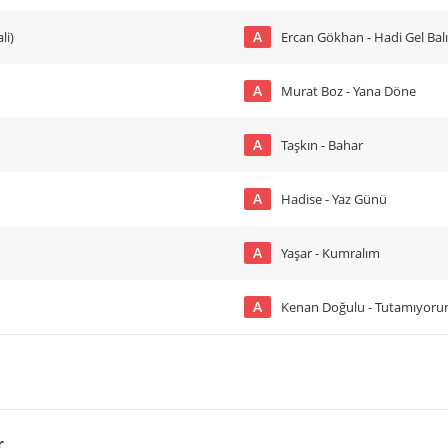
A
li)
Ercan Gökhan - Hadi Gel Bal
A
Murat Boz - Yana Döne
A
Taşkın - Bahar
A
Hadise - Yaz Günü
A
Yaşar - Kumralım
A
Kenan Doğulu - Tutamıyor
r