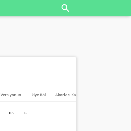
Versiyonun
İkiye Böl
Akorları Kapat
Transpoze
Bb
B