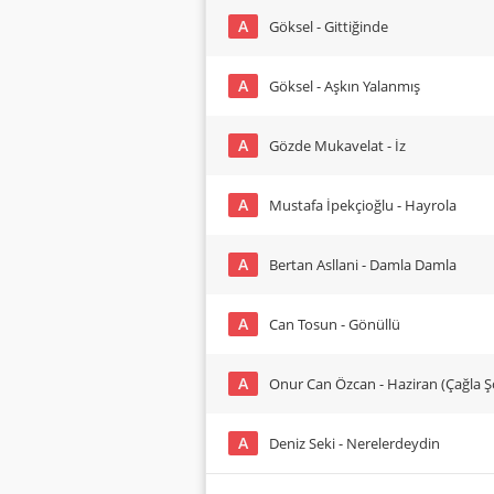
A
Göksel - Gittiğinde
A
Göksel - Aşkın Yalanmış
A
Gözde Mukavelat - İz
A
Mustafa İpekçioğlu - Hayrola
A
Bertan Asllani - Damla Damla
A
Can Tosun - Gönüllü
A
Onur Can Özcan - Haziran (Çağla 
A
Deniz Seki - Nerelerdeydin