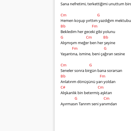
Sana nefretimi, terkettiğimi unuttum bird
Cm
G
Hemen koşup yırttım yazdığım mektubu
Bb
Fm
Bekledim her geceki gibi yolunu 
G
Cm
Bb
Alışmışım meğer ben her şeyine 
Fm
G
Yaşantına, ismine, beni çağıran sesine 
Cm
G
Seneler sonra birgün bana sorarsan 
Bb
Fm
Anlatırım dönüşünü yarı yoldan 
C#
Cm
Alışkanlık bin betermiş aşktan
G
Cm
Ayırmasın Tanrım seni yanımdan