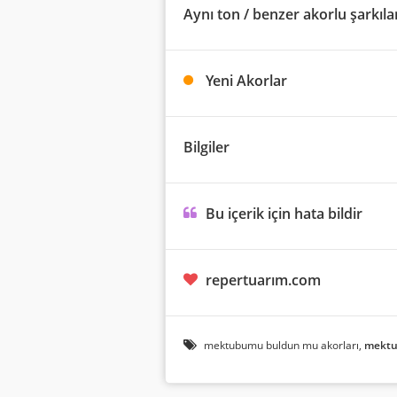
Aynı ton / benzer akorlu şarkıla
Yeni Akorlar
Bilgiler
Bu içerik için hata bildir
repertuarım.com
mektubumu buldun mu akorları,
mektu