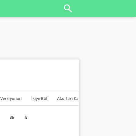
Versiyonun
İkiye Böl
Akorları Kapat
Transpoze
Bb
B