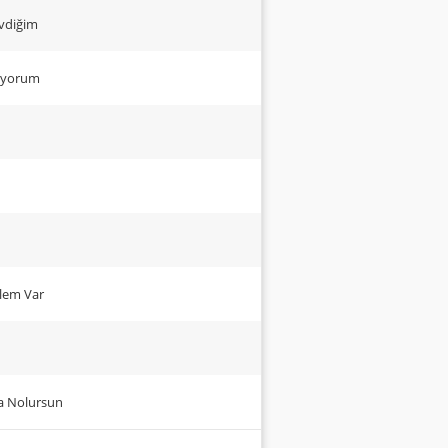
vdiğim
tiyorum
blem Var
ma Nolursun