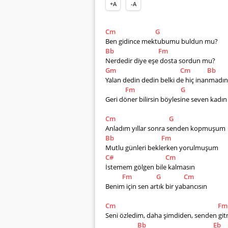
+A
-A
Cm
G
Ben gidince mektubumu buldun mu? 
Bb
Fm
Nerdedir diye eşe dosta sordun mu? 
Gm
Cm
Bb
Yalan dedin dedin belki de hiç inanmadın
Fm
G
Geri döner bilirsin böylesine seven kadın
Cm
G
Anladım yıllar sonra senden kopmuşum 
Bb
Fm
Mutlu günleri beklerken yorulmuşum 
C#
Cm
İstemem gölgen bile kalmasın 
Fm
G
Cm
Benim için sen artık bir yabancısın 
Cm
Fm
Seni özledim, daha şimdiden, senden gi
Bb
Eb