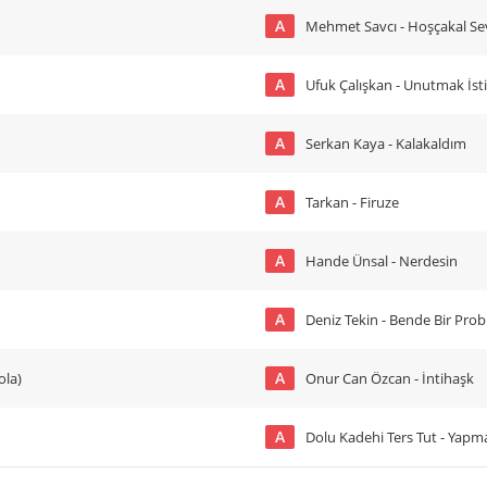
A
Mehmet Savcı - Hoşçakal Se
A
Ufuk Çalışkan - Unutmak İs
A
Serkan Kaya - Kalakaldım
A
Tarkan - Firuze
A
Hande Ünsal - Nerdesin
A
Deniz Tekin - Bende Bir Pro
A
Şola)
Onur Can Özcan - İntihaşk
A
Dolu Kadehi Ters Tut - Yap