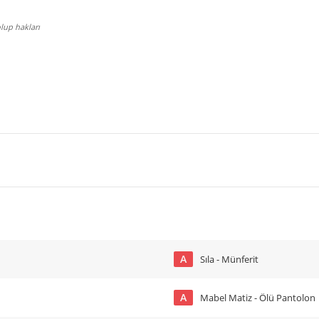
lup hakları
A
Sıla - Münferit
A
Mabel Matiz - Ölü Pantolon