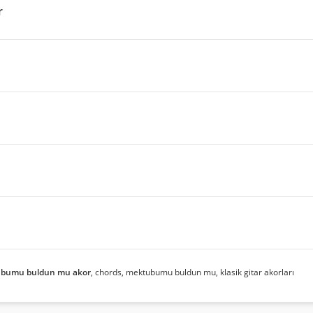
r
bumu buldun mu akor
, chords, mektubumu buldun mu, klasik gitar akorları