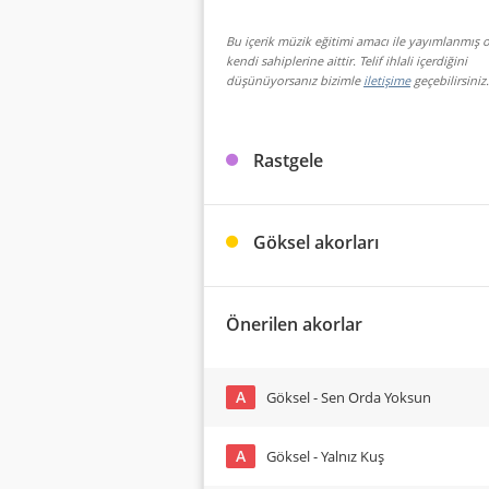
Bu içerik müzik eğitimi amacı ile yayımlanmış o
kendi sahiplerine aittir. Telif ihlali içerdiğini
düşünüyorsanız bizimle
iletişime
geçebilirsiniz.
Rastgele
Göksel akorları
Önerilen akorlar
A
Göksel - Sen Orda Yoksun
A
Göksel - Yalnız Kuş