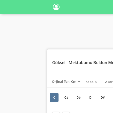
Göksel
- Mektubumu Buldun Mu
Kapo: 0
Akor
C
C#
Db
D
D#