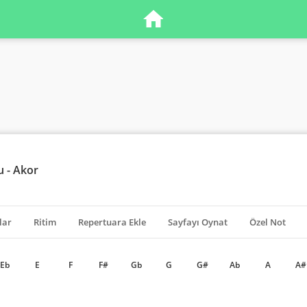
 - Akor
lar
Ritim
Repertuara Ekle
Sayfayı Oynat
Özel Not
Eb
E
F
F#
Gb
G
G#
Ab
A
A#