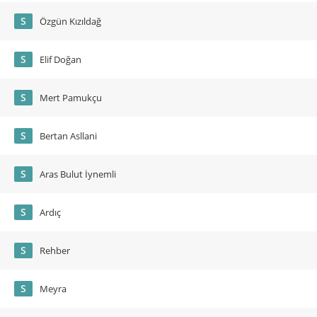
S
Özgün Kızıldağ
S
Elif Doğan
S
Mert Pamukçu
S
Bertan Asllani
S
Aras Bulut İynemli
S
Ardıç
S
Rehber
S
Meyra