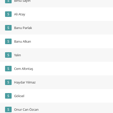
S
Birsu Sayın
S
Ali Atay
S
Banu Parlak
S
Banu Alkan
S
Yalın
S
Cem Altıntaş
S
Haydar Yılmaz
S
Göksel
S
Onur Can Özcan