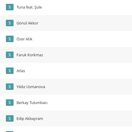
S
Tuna feat. Şule
S
Gönül Akkor
S
Özer Atik
S
Faruk Korkmaz
S
Atlas
S
Yıldız Usmanova
S
Berkay Tulumbacı
S
Edip Akbayram