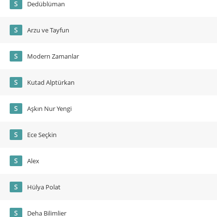
S
Dedüblüman
S
Arzu ve Tayfun
S
Modern Zamanlar
S
Kutad Alptürkan
S
Aşkın Nur Yengi
S
Ece Seçkin
S
Alex
S
Hülya Polat
S
Deha Bilimlier