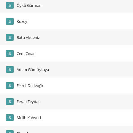
S
Öykü Gürman
S
Kuzey
S
Batu Akdeniz
S
Cem Çınar
S
Adem Gümüşkaya
S
Fikret Dedeoğlu
S
Ferah Zeydan
S
Melih Kahveci