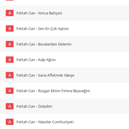
A
Fettah Can - Yonca Bahçesi
A
Fettah Can - Sen En Çok Aşksın
A
Fettah Can - Buralardan Giderim
A
Fettah Can - Kalp Ağrısı
A
Fettah Can - Sana Affetmek Yakışır
A
Fettah Can - Rüzgar Ektim Fırtına Biçeceğim
A
Fettah Can - Özledim
A
Fettah Can - Yalanlar Cumhuriyeti