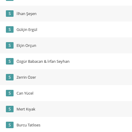
S
İlhan Şeşen
S
Gülçin Ergül
S
Elçin Orçun
S
Özgür Babacan & İrfan Seyhan
S
Zerrin Özer
S
Can Yücel
S
Mert Kıyak
S
Burcu Tatlıses