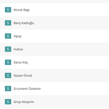
S
Murat Bagi
S
Barış Kadıoğlu
S
Alpay
S
Hatice
S
Deniz Kılıç
S
Nazan Öncel
S
Ercüment Özdemir
S
Grup Alzaymır