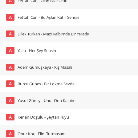
A
Fettah Can - Olan Bize Oldu
A
Fettah Can - Bu Aşkın Katili Sensin
A
Dilek Türkan - Mazi Kalbimde Bir Yaradır
A
Yalın - Her Şey Sensin
A
Adem Gümüşkaya - Kış Masalı
A
Burcu Güneş - Bir Lokma Sevda
A
Yusuf Güney - Unut Onu Kalbim
A
Kenan Doğulu - Şeytan Tüyü
A
Onur Koç - Elini Tutmasam