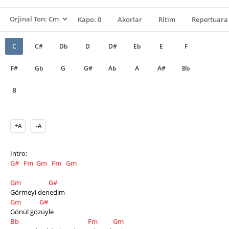
Kapo: 0
Akorlar
Ritim
Repertuara 
C
C#
Db
D
D#
Eb
E
F
F#
Gb
G
G#
Ab
A
A#
Bb
B
+A
-A
Intro: 
G#
Fm
Gm
Fm
Gm
Gm
G#
Görmeyi denedim
Gm
G#
Gönül gözüyle
Bb
Fm
Gm