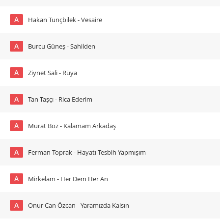
A
Hakan Tunçbilek - Vesaire
A
Burcu Güneş - Sahilden
A
Ziynet Sali - Rüya
A
Tan Taşçı - Rica Ederim
A
Murat Boz - Kalamam Arkadaş
A
Ferman Toprak - Hayatı Tesbih Yapmışım
A
Mirkelam - Her Dem Her An
A
Onur Can Özcan - Yaramızda Kalsın