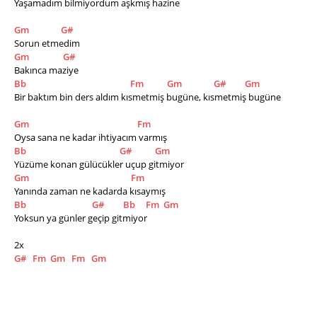
Yaşamadım bilmiyordum aşkmış hazine    
Gm
G#
Sorun etmedim
Gm
G#
Bakınca maziye
Bb
Fm
Gm
G#
Gm
Bir baktım bin ders aldım kısmetmiş bugüne, kısmetmiş bugüne
Gm
Fm
Oysa sana ne kadar ihtiyacım varmış
Bb
G#
Gm
Yüzüme konan gülücükler uçup gitmiyor
Gm
Fm
Yanında zaman ne kadarda kısaymış
Bb
G#
Bb
Fm
Gm
Yoksun ya günler geçip gitmiyor
2x
G#
Fm
Gm
Fm
Gm