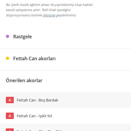
Bu içerik müzik eğitimi amacı ile yayımlanmış olup hakları
kendi sahiplerine aittir. Telif ihlali içerdiğini
düşünüyorsanız bizimle
iletişime
geçebilirsiniz.
Rastgele
Fettah Can akorları
Önerilen akorlar
A
Fettah Can - Boş Bardak
A
Fettah Can - Işıklı Yol