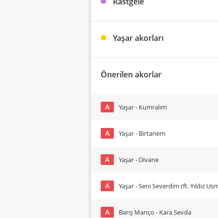
Rastgele
Yaşar akorları
Önerilen akorlar
A
Yaşar - Kumralım
A
Yaşar - Birtanem
A
Yaşar - Divane
A
Yaşar - Seni Severdim (ft. Yıldız U
A
Barış Manço - Kara Sevda