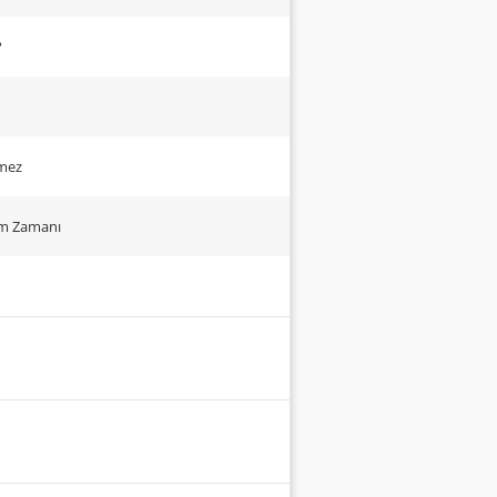
?
tmez
um Zamanı