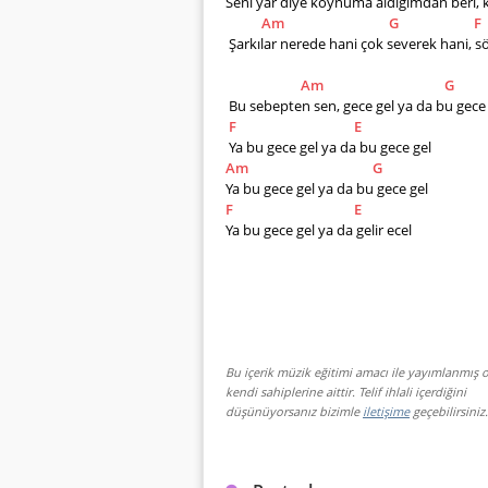
Seni yar diye koynuma aldığımdan beri,
Am
G
F
 Şarkılar nerede hani çok severek hani, s
Am
G
 Bu sebepten sen, gece gel ya da bu gece gel  
F
E
 Ya bu gece gel ya da bu gece gel        
Am
G
Ya bu gece gel ya da bu gece gel        
F
E
Ya bu gece gel ya da gelir ecel
Bu içerik müzik eğitimi amacı ile yayımlanmış o
kendi sahiplerine aittir. Telif ihlali içerdiğini
düşünüyorsanız bizimle
iletişime
geçebilirsiniz.