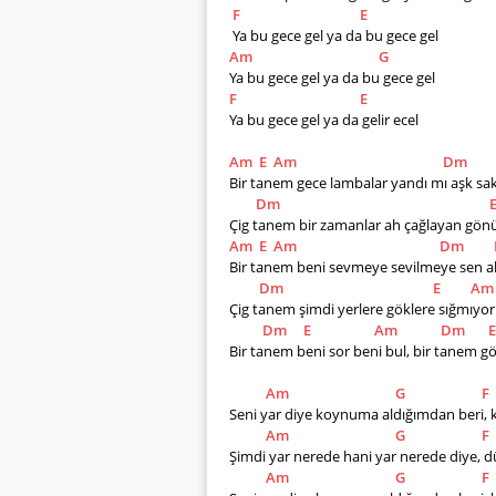
F
E
 Ya bu gece gel ya da bu gece gel        
Am
G
Ya bu gece gel ya da bu gece gel        
F
E
Ya bu gece gel ya da gelir ecel         
Am
E
Am
Dm
Bir tanem gece lambalar yandı mı aşk sa
Dm
Çig tanem bir zamanlar ah çağlayan gön
Am
E
Am
Dm
Bir tanem beni sevmeye sevilmeye sen alı
Dm
E
Am
Çig tanem şimdi yerlere göklere sığmıyor 
Dm
E
Am
Dm
E
Bir tanem beni sor beni bul, bir tanem gön
Am
G
F
Seni yar diye koynuma aldığımdan beri,
Am
G
F
Şimdi yar nerede hani yar nerede diye, 
Am
G
F