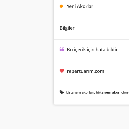
Yeni Akorlar
Bilgiler
Bu içerik için hata bildir
repertuarım.com
birtanem akorları,
birtanem akor
, chor