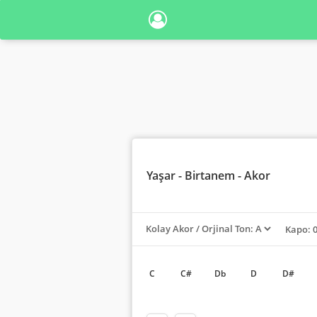
Yaşar
- Birtanem - Akor
Kapo: 
C
C#
Db
D
D#