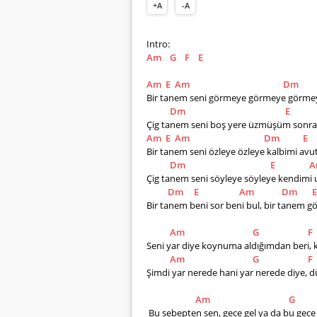
+A
-A
Intro:
Am
G
F
E
Am
E
Am
Dm
Bir tanem seni görmeye görmeye görmey
Dm
E
Çig tanem seni boş yere üzmüşüm sonr
Am
E
Am
Dm
E
Bir tanem seni özleye özleye kalbimi av
Dm
E
A
Çig tanem seni söyleye söyleye kendimi
Dm
E
Am
Dm
E
Bir tanem beni sor beni bul, bir tanem gön
Am
G
F
Seni yar diye koynuma aldığımdan beri,
Am
G
F
Şimdi yar nerede hani yar nerede diye, 
Am
G
 Bu sebepten sen, gece gel ya da bu gece gel  