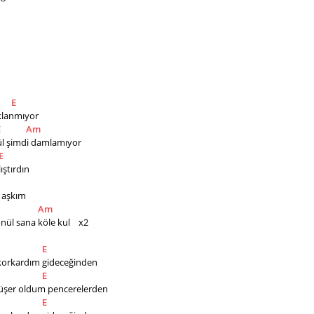
E
klanmıyor
E
Am
ül şimdi damlamıyor
E
ştırdın
aşkım   
Am
ül sana köle kul    x2
E
 korkardım gideceğinden
E
düşer oldum pencerelerden
E