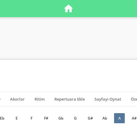
0
Akorlar
Ritim
Repertuara Ekle
Sayfayı Oynat
Öze
Eb
E
F
F#
Gb
G
G#
Ab
A
A#