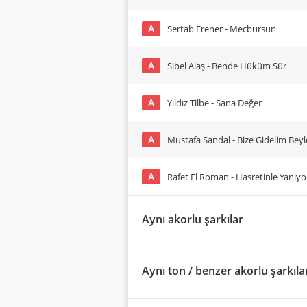
A
Sertab Erener - Mecbursun
A
Sibel Alaş - Bende Hüküm Sür
A
Yıldız Tilbe - Sana Değer
A
Mustafa Sandal - Bize Gidelim Beyl
A
Rafet El Roman - Hasretinle Yanıy
Aynı akorlu şarkılar
Aynı ton / benzer akorlu şarkıla