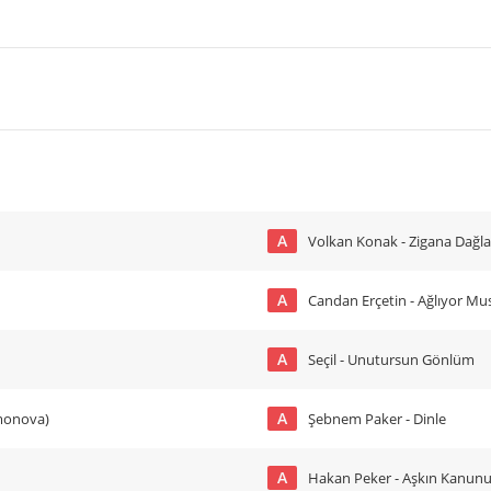
A
Volkan Konak - Zigana Dağla
A
Candan Erçetin - Ağlıyor M
A
Seçil - Unutursun Gönlüm
A
smonova)
Şebnem Paker - Dinle
A
Hakan Peker - Aşkın Kanun