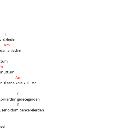
E
i özledim
Am
adan anladım
uttum
m
 unuttum
Am
ül sana köle kul    x2
E
 korkardım gideceğinden
E
düşer oldum pencerelerden
            