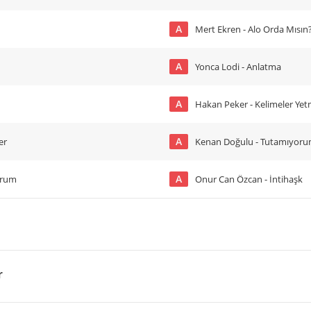
A
Mert Ekren - Alo Orda Mısın
A
Yonca Lodi - Anlatma
A
Hakan Peker - Kelimeler Ye
A
er
Kenan Doğulu - Tutamıyor
A
orum
Onur Can Özcan - İntihaşk
r