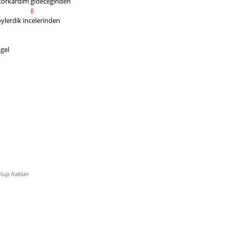
 korkardım gideceğinden
E
öylerdik incelerinden
            
lup hakları