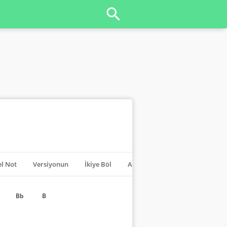
l Not
Versiyonun
İkiye Böl
Akorları Kapat
Transpoze
Bb
B