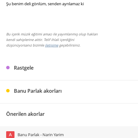
Şu benim deli gönlüm, senden ayrılamaz ki
Bu içerik müzik eğitimi amacı ile yayımlanmış olup hakları
kendi sahiplerine aittir. Telif ihlali içerdiğini
düşünüyorsanız bizimle
iletişime
geçebilirsiniz.
Rastgele
Banu Parlak akorları
Önerilen akorlar
A
Banu Parlak - Narin Yarim