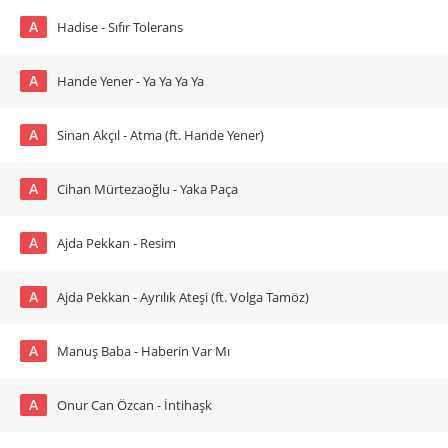
A
Hadise - Sıfır Tolerans
A
Hande Yener - Ya Ya Ya Ya
A
Sinan Akçıl - Atma (ft. Hande Yener)
A
Cihan Mürtezaoğlu - Yaka Paça
A
Ajda Pekkan - Resim
A
Ajda Pekkan - Ayrılık Ateşi (ft. Volga Tamöz)
A
Manuş Baba - Haberin Var Mı
A
Onur Can Özcan - İntihaşk