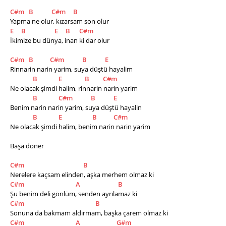
C#m
B
C#m
B
Yapma ne olur, kızarsam son olur
E
B
E
B
C#m
İkimize bu dünya, inan ki dar olur
C#m
B
C#m
B
E
Rinnarin narin yarim, suya düştü hayalim
B
E
B
C#m
Ne olacak şimdi halim, rinnarin narin yarim
B
C#m
B
E
Benim narin narin yarim, suya düştü hayalin
B
E
B
C#m
Ne olacak şimdi halim, benim narin narin yarim
Başa döner
C#m
B
Nerelere kaçsam elinden, aşka merhem olmaz ki
C#m
A
B
Şu benim deli gönlüm, senden ayrılamaz ki
C#m
B
Sonuna da bakmam aldırmam, başka çarem olmaz ki
C#m
A
G#m