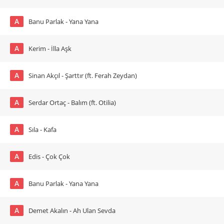
A
Banu Parlak - Yana Yana
A
Kerim - İlla Aşk
A
Sinan Akçıl - Şarttır (ft. Ferah Zeydan)
A
Serdar Ortaç - Balım (ft. Otilia)
A
Sıla - Kafa
A
Edis - Çok Çok
A
Banu Parlak - Yana Yana
A
Demet Akalın - Ah Ulan Sevda