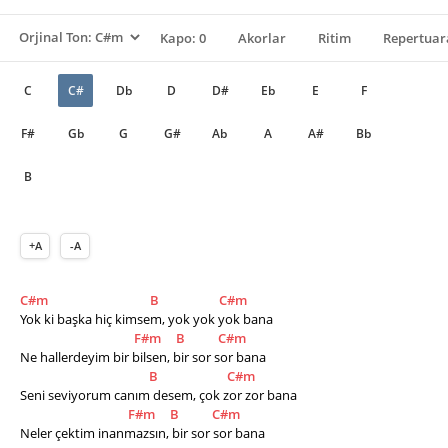
Kapo: 0
Akorlar
Ritim
Repertuar
C
C#
Db
D
D#
Eb
E
F
F#
Gb
G
G#
Ab
A
A#
Bb
B
+A
-A
C#m
B
C#m
Yok ki başka hiç kimsem, yok yok yok bana
F#m
B
C#m
Ne hallerdeyim bir bilsen, bir sor sor bana
B
C#m
Seni seviyorum canım desem, çok zor zor bana
F#m
B
C#m
Neler çektim inanmazsın, bir sor sor bana