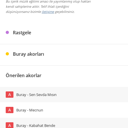
Bu içerik müzik eğitimi amacı ile yayımlanmış olup hakları
kendi sahiplerine aittir. Telif ihlali içerdiğini
düşünüyorsanız bizimle
iletişime
geçebilirsiniz.
Rastgele
Buray akorları
Önerilen akorlar
A
Buray - Sen Sevda Mısın
A
Buray - Mecnun
A
Buray - Kabahat Bende