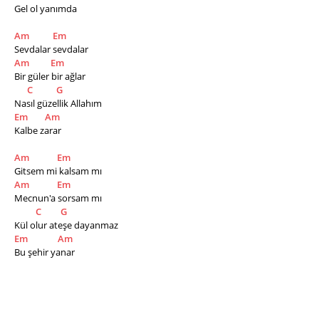
Gel ol yanımda 
Am
Em
Sevdalar sevdalar 
Am
Em
Bir güler bir ağlar 
C
G
Nasıl güzellik Allahım 
Em
Am
Kalbe zarar 
Am
Em
Gitsem mi kalsam mı 
Am
Em
Mecnun'a sorsam mı
C
G
Kül olur ateşe dayanmaz 
Em
Am
Bu şehir yanar