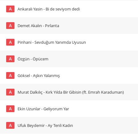
A
Ankaralı Yasin - Bi de seviyom dedi
A
Demet Akalın - Pırlanta
A
Pinhani - Sevduğum Yanımda Uyusun
A
Özgün - Öpücem
A
Göksel - Aşkın Yalanmış
A
Murat Dalkılıç - Kırk Yılda Bir Gibisin (ft. Emrah Karaduman)
A
Ekin Uzunlar - Geliyorum Yar
A
Ufuk Beydemir - Ay Tenli Kadın