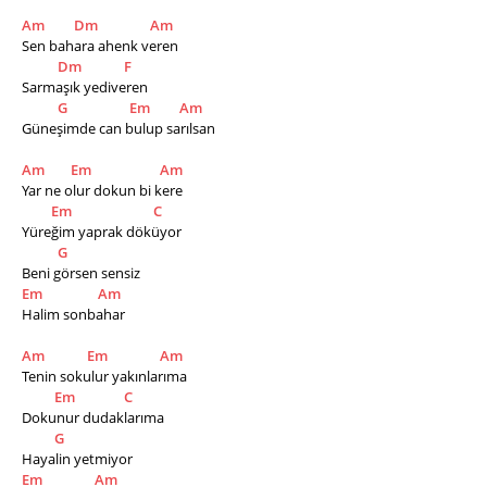
Am
Dm
Am
Sen bahara ahenk veren
Dm
F
Sarmaşık yediveren 
G
Em
Am
Güneşimde can bulup sarılsan 
Am
Em
Am
Yar ne olur dokun bi kere 
Em
C
Yüreğim yaprak döküyor 
G
Beni görsen sensiz 
Em
Am
Halim sonbahar 
Am
Em
Am
Tenin sokulur yakınlarıma 
Em
C
Dokunur dudaklarıma
G
Hayalin yetmiyor 
Em
Am