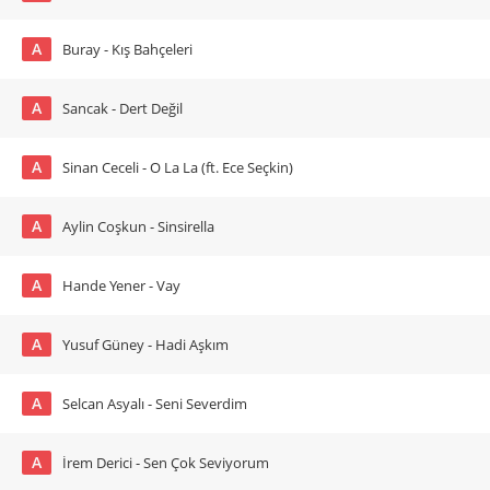
A
Buray - Kış Bahçeleri
A
Sancak - Dert Değil
A
Sinan Ceceli - O La La (ft. Ece Seçkin)
A
Aylin Coşkun - Sinsirella
A
Hande Yener - Vay
A
Yusuf Güney - Hadi Aşkım
A
Selcan Asyalı - Seni Severdim
A
İrem Derici - Sen Çok Seviyorum