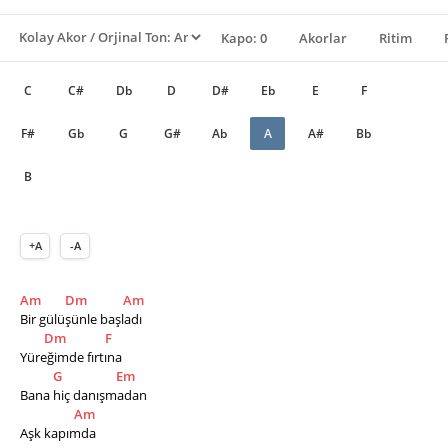
Kapo: 0
Akorlar
Ritim
C
C#
Db
D
D#
Eb
E
F
F#
Gb
G
G#
Ab
A
A#
Bb
B
+A
-A
Am
Dm
Am
Bir gülüşünle başladı 
Dm
F
Yüreğimde fırtına 
G
Em
Bana hiç danışmadan 
Am
Aşk kapımda 