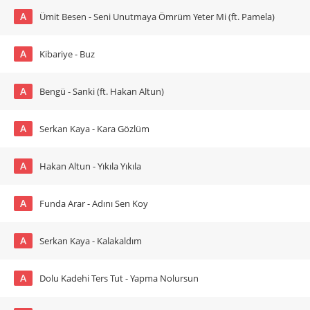
A
Ümit Besen - Seni Unutmaya Ömrüm Yeter Mi (ft. Pamela)
A
Kibariye - Buz
A
Bengü - Sanki (ft. Hakan Altun)
A
Serkan Kaya - Kara Gözlüm
A
Hakan Altun - Yıkıla Yıkıla
A
Funda Arar - Adını Sen Koy
A
Serkan Kaya - Kalakaldım
A
Dolu Kadehi Ters Tut - Yapma Nolursun