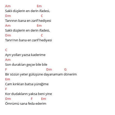
Am
Em
Saklı düşlerin en derin ifadesi,
Dm
C
Tanrının bana en zarif hediyesi
Am
Em
Saklı düşlerin en derin ifadesi,
Dm
C
Tanrı'nın bana en zarif hediyesi
C
Ayrı yolları yazsa kaderime
Am
Son durakIarı geçse bile bile
F
Dm
G
Bir sözün yeter gülüşüne dayanamam dönerim
Em
Cam kırıkIarı batsa yüreğime
F
Kor dudakların yaksa beni yine
Dm
F
Em
Ömrümü sana feda ederim