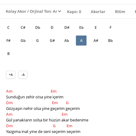
Kapo: 0
Akorlar
Ritim
C
C#
Db
D
D#
Eb
E
F
F#
Gb
G
G#
Ab
A
A#
Bb
B
+A
-A
Am
Em
Sunduğun zehir oIsa yine içerim
Dm
Em
G
Gözyaşın nehir olsa yine geçerim geçerim
Am
Em
Gül yanakIarın solsa bir hüzün akar bedenime
Dm
G
Em
Yazgıma inat yine de seni seçerim seçerim