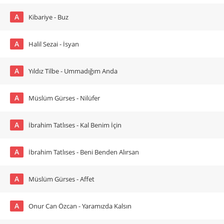
A
Kibariye - Buz
A
Halil Sezai - İsyan
A
Yıldız Tilbe - Ummadığım Anda
A
Müslüm Gürses - Nilüfer
A
İbrahim Tatlıses - Kal Benim İçin
A
İbrahim Tatlıses - Beni Benden Alırsan
A
Müslüm Gürses - Affet
A
Onur Can Özcan - Yaramızda Kalsın