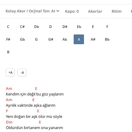
Kapo: 0
Akorlar
Ritim
C
C#
Db
D
D#
Eb
E
F
F#
Gb
G
G#
Ab
A
A#
Bb
B
+A
-A
Am
E
Kendim için değil bu göz yaşlarım
Am
E
Ayrılık vaktinde aşka ağlarım 
F
E
Yeni doğan bir aşk ölür mü söyle 
Dm
E
Öldürdün birtanem ona yanarım 