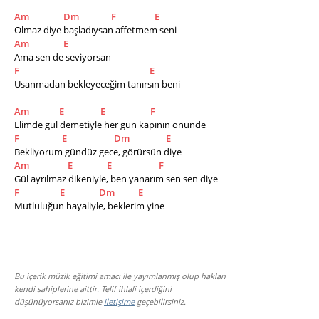
Am
Dm
F
E
Olmaz diye başladıysan affetmem seni
Am
E
Ama sen de seviyorsan
F
E
Usanmadan bekleyeceğim tanırsın beni 
Am
E
E
F
Elimde gül demetiyle her gün kapının önünde 
F
E
Dm
E
Bekliyorum gündüz gece, görürsün diye 
Am
E
E
F
Gül ayrılmaz dikeniyle, ben yanarım sen sen diye 
F
E
Dm
E
Mutluluğun hayaliyle, beklerim yine
Bu içerik müzik eğitimi amacı ile yayımlanmış olup hakları
kendi sahiplerine aittir. Telif ihlali içerdiğini
düşünüyorsanız bizimle
iletişime
geçebilirsiniz.