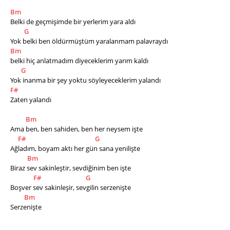
Bm
Belki de geçmişimde bir yerlerim yara aldı
G
Yok belki ben öldürmüştüm yaralanmam palavraydı
Bm
belki hiç anlatmadım diyeceklerim yarım kaldı
G
Yok inanma bir şey yoktu söyleyeceklerim yalandı
F#
Zaten yalandı
Bm
Ama ben, ben sahiden, ben her neysem işte                  
F#
G
Ağladım, boyam aktı her gün sana yenilişte         
Bm
Biraz sev sakinleştir, sevdiğinim ben işte                                
F#
G
Boşver sev sakinleşir, sevgilin serzenişte                                
Bm
Serzenişte