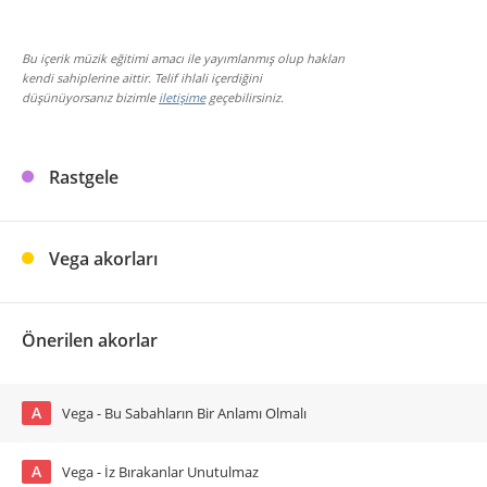
Bu içerik müzik eğitimi amacı ile yayımlanmış olup hakları
kendi sahiplerine aittir. Telif ihlali içerdiğini
düşünüyorsanız bizimle
iletişime
geçebilirsiniz.
Rastgele
Vega akorları
Önerilen akorlar
A
Vega - Bu Sabahların Bir Anlamı Olmalı
A
Vega - İz Bırakanlar Unutulmaz