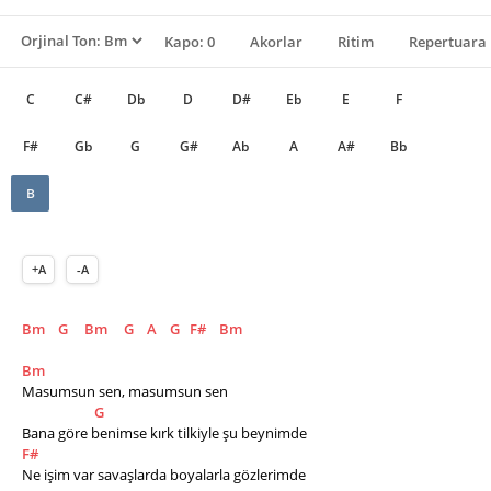
Kapo: 0
Akorlar
Ritim
Repertuara 
C
C#
Db
D
D#
Eb
E
F
F#
Gb
G
G#
Ab
A
A#
Bb
B
+A
-A
Bm
G
Bm
G
A
G
F#
Bm
Bm
Masumsun sen, masumsun sen
G
Bana göre benimse kırk tilkiyle şu beynimde
F#
Ne işim var savaşlarda boyalarla gözlerimde