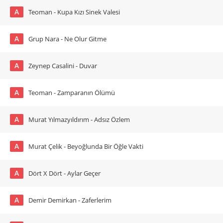
A
Teoman - Kupa Kızı Sinek Valesi
A
Grup Nara - Ne Olur Gitme
A
Zeynep Casalini - Duvar
A
Teoman - Zamparanın Ölümü
A
Murat Yılmazyıldırım - Adsız Özlem
A
Murat Çelik - Beyoğlunda Bir Öğle Vakti
A
Dört X Dört - Aylar Geçer
A
Demir Demirkan - Zaferlerim