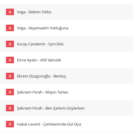
A
Vega - Delinin Yıldızı
A
Vega - Alışamadım Yokluğuna
A
Koray Candemir - İçini Dök
A
Emre Aydın - Afili Yalnızlık
A
Ekrem Düzgünoğlu - Berduş
A
Şebnem Ferah - Mayın Tarlası
A
Şebnem Ferah - Ben Şarkımı Söylerken
A
Haluk Levent - Çemberimde Gül Oya