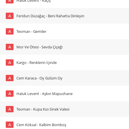
A
Haluk Levent - Kaçış
A
Feridun Düzağaç - Beni Rahatta Dinleyin
A
Teoman - Gemiler
A
Mor Ve Ötesi - Sevda Çiçeği
A
Kargo - Renklerin İçinde
A
Cem Karaca - Oy Gülüm Oy
A
Haluk Levent - Aşkın Mapushane
A
Teoman - Kupa Kızı Sinek Valesi
A
Cem Köksal - Kalbim Bomboş