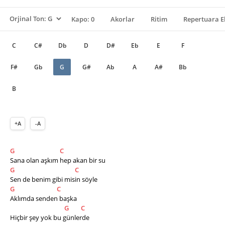
Kapo: 0
Akorlar
Ritim
Repertuara E
C
C#
Db
D
D#
Eb
E
F
F#
Gb
G
G#
Ab
A
A#
Bb
B
+A
-A
G
C
Sana olan aşkım hep akan bir su
G
C
Sen de benim gibi misin söyle
G
C
Aklımda senden başka
G
C
Hiçbir şey yok bu günlerde  