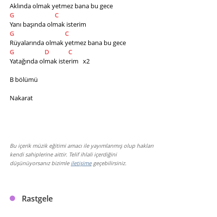
Aklında olmak yetmez bana bu gece
G
C
Yanı başında olmak isterim
G
C
Rüyalarında olmak yetmez bana bu gece
G
D
C
Yatağında olmak isterim   x2  
B bölümü 
Nakarat
Bu içerik müzik eğitimi amacı ile yayımlanmış olup hakları
kendi sahiplerine aittir. Telif ihlali içerdiğini
düşünüyorsanız bizimle
iletişime
geçebilirsiniz.
Rastgele