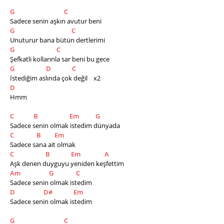
G
C
Sadece senin aşkın avutur beni
G
C
Unuturur bana bütün dertlerimi
G
C
Şefkatli kollarınla sar beni bu gece
G
D
C
İstediğim aslında çok değil    x2
D
Hmm
C
B
Em
G
Sadece senin olmak istedim dünyada
C
B
Em
Sadece sana ait olmak
C
B
Em
A
Aşk denen duyguyu yeniden keşfettim
Am
G
C
Sadece senin olmak istedim
D
D#
Em
Sadece senin olmak istedim
G
C