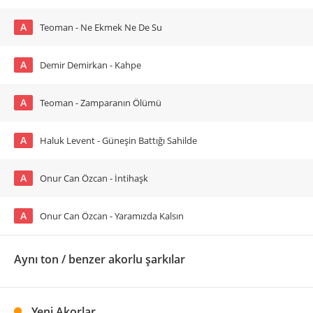
A
Teoman - Ne Ekmek Ne De Su
A
Demir Demirkan - Kahpe
A
Teoman - Zamparanın Ölümü
A
Haluk Levent - Güneşin Battığı Sahilde
A
Onur Can Özcan - İntihaşk
A
Onur Can Özcan - Yaramızda Kalsın
Aynı ton / benzer akorlu şarkılar
Yeni Akorlar