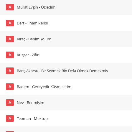
A
Murat Evgin - Özledim
A
Dert - İlham Perisi
A
Kıraç - Benim Yolum
A
Rüzgar - Zifiri
A
Barış Akarsu - Bir Sevmek Bin Defa Ölmek Demekmiş
A
Badem - Geceyedir Küsmelerim
A
Nev - Benmişim
A
Teoman - Mektup