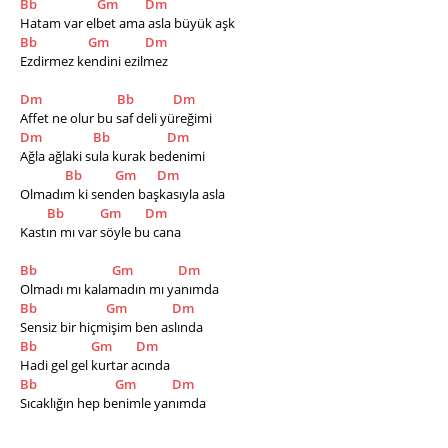
Bb
Gm
Dm
Hatam var elbet ama asla büyük aşk
Bb
Gm
Dm
Ezdirmez kendini ezilmez  
Dm
Bb
Dm
Affet ne olur bu saf deli yüreğimi   
Dm
Bb
Dm
Ağla ağlaki sula kurak bedenimi      
Bb
Gm
Dm
Olmadım ki senden başkasıyla asla     
Bb
Gm
Dm
Kastın mı var söyle bu cana           
Bb
Gm
Dm
Olmadı mı kalamadın mı yanımda
Bb
Gm
Dm
Sensiz bir hiçmişim ben aslında
Bb
Gm
Dm
Hadi gel gel kurtar acında
Bb
Gm
Dm
Sıcaklığın hep benimle yanımda