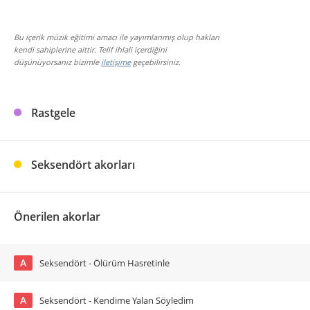
Bu içerik müzik eğitimi amacı ile yayımlanmış olup hakları
kendi sahiplerine aittir. Telif ihlali içerdiğini
düşünüyorsanız bizimle
iletişime
geçebilirsiniz.
Rastgele
Seksendört akorları
Önerilen akorlar
A
Seksendört - Ölürüm Hasretinle
A
Seksendört - Kendime Yalan Söyledim