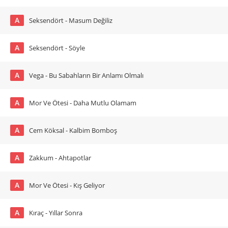
A
Seksendört - Masum Değiliz
A
Seksendört - Söyle
A
Vega - Bu Sabahların Bir Anlamı Olmalı
A
Mor Ve Ötesi - Daha Mutlu Olamam
A
Cem Köksal - Kalbim Bomboş
A
Zakkum - Ahtapotlar
A
Mor Ve Ötesi - Kış Geliyor
A
Kıraç - Yıllar Sonra