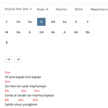
Kapo: 0
Akorlar
Ritim
Repertuara
C
C#
Db
D
D#
Eb
E
F
F#
Gb
G
G#
Ab
A
A#
Bb
B
+A
-A
Dm
Of yine kapalı tüm kapılar
Dm
Sor beni en uzak meyhaneye
Bb
Gm
Dm
Sorda al cevabı var mıymış başkası
Bb
Gm
Dm
Sahibi olsun yüreğimin