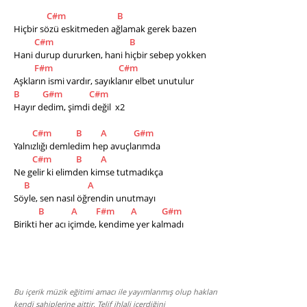
C#m
B
Hiçbir sözü eskitmeden ağlamak gerek bazen 
C#m
B
Hani durup dururken, hani hiçbir sebep yokken 
F#m
C#m
Aşkların ismi vardır, sayıklanır elbet unutulur 
B
G#m
C#m
Hayır dedim, şimdi değil  x2
C#m
B
A
G#m
Yalnızlığı demledim hep avuçlarımda 
C#m
B
A
Ne gelir ki elimden kimse tutmadıkça
B
A
Söyle, sen nasıl öğrendin unutmayı 
B
A
F#m
A
G#m
Birikti her acı içimde, kendime yer kalmadı 
Bu içerik müzik eğitimi amacı ile yayımlanmış olup hakları
kendi sahiplerine aittir. Telif ihlali içerdiğini