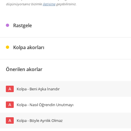
düşünüyorsanız bizimle
iletişime
geçebilirsiniz.
Rastgele
Kolpa akorları
Önerilen akorlar
A
Kolpa - Beni Aşka İnandır
A
Kolpa - Nasıl Öğrendin Unutmayı
A
Kolpa - Böyle Ayrılık Olmaz