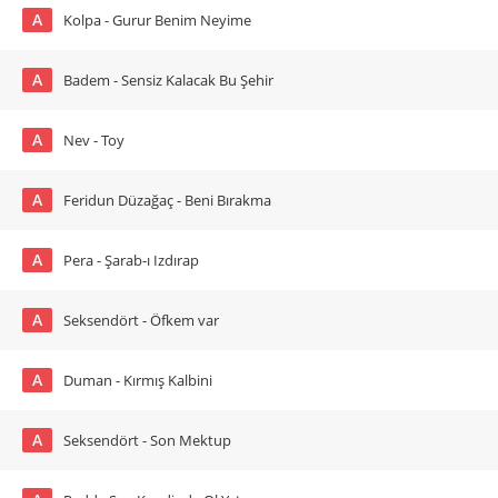
A
Kolpa - Gurur Benim Neyime
A
Badem - Sensiz Kalacak Bu Şehir
A
Nev - Toy
A
Feridun Düzağaç - Beni Bırakma
A
Pera - Şarab-ı Izdırap
A
Seksendört - Öfkem var
A
Duman - Kırmış Kalbini
A
Seksendört - Son Mektup