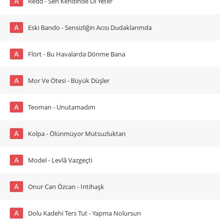
A
Redd - Sen Kendinde Ol Yeter
A
Eski Bando - Sensizliğin Acısı Dudaklarımda
A
Flört - Bu Havalarda Dönme Bana
A
Mor Ve Ötesi - Büyük Düşler
A
Teoman - Unutamadım
A
Kolpa - Ölünmüyor Mutsuzluktan
A
Model - Levlâ Vazgeçti
A
Onur Can Özcan - İntihaşk
A
Dolu Kadehi Ters Tut - Yapma Nolursun