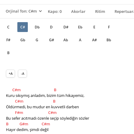
Kapo: 0
Akorlar
Ritim
Repertuar
C
C#
Db
D
D#
Eb
E
F
F#
Gb
G
G#
Ab
A
A#
Bb
B
+A
-A
C#m
B
Kuru sıkıymış anladım, bizim tüm hikayemiz, 
C#m
B
Öldürmedi, bu mudur en kuvvetli darben
F#m
C#m
Bu sefer acıtmadı özenle seçip söylediğin sözler 
B
G#m
C#m
Hayır dedim, şimdi değil