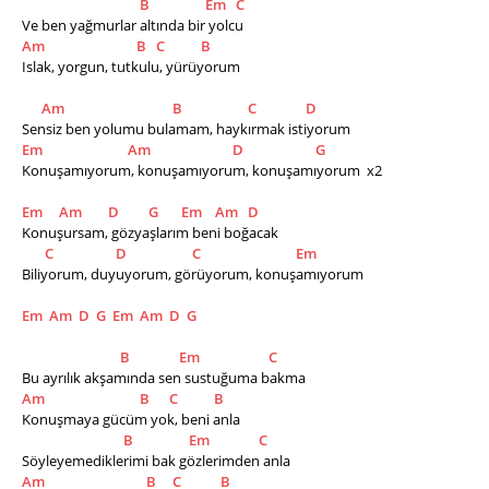
B
Em
C
Ve ben yağmurlar altında bir yolcu
Am
B
C
B
Islak, yorgun, tutkulu, yürüyorum
Am
B
C
D
Sensiz ben yolumu bulamam, haykırmak istiyorum
Em
Am
D
G
Konuşamıyorum, konuşamıyorum, konuşamıyorum  x2
Em
Am
D
G
Em
Am
D
Konuşursam, gözyaşlarım beni boğacak
C
D
C
Em
Biliyorum, duyuyorum, görüyorum, konuşamıyorum
Em
Am
D
G
Em
Am
D
G
B
Em
C
Bu ayrılık akşamında sen sustuğuma bakma
Am
B
C
B
Konuşmaya gücüm yok, beni anla
B
Em
C
Söyleyemediklerimi bak gözlerimden anla
Am
B
C
B