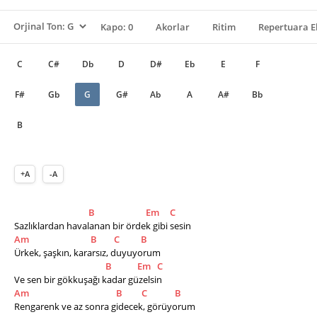
Kapo: 0
Akorlar
Ritim
Repertuara E
C
C#
Db
D
D#
Eb
E
F
F#
Gb
G
G#
Ab
A
A#
Bb
B
+A
-A
B
Em
C
Sazlıklardan havalanan bir ördek gibi sesin
Am
B
C
B
Ürkek, şaşkın, kararsız, duyuyorum
B
Em
C
Ve sen bir gökkuşağı kadar güzelsin
Am
B
C
B
Rengarenk ve az sonra gidecek, görüyorum