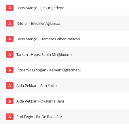
A
Barış Manço - Çıt Çıt Çedene
A
Nilüfer - Erkekler Ağlamaz
A
Barış Manço - Domates Biber Patlıcan
A
Tarkan - Hepsi Senin Mi (Şıkıdım)
A
Özdemir Erdoğan - Keman Öğretmeni
A
Ajda Pekkan - Son Yolcu
A
Ajda Pekkan - Oyalama Beni
A
Erol Evgin - Bir De Bana Sor