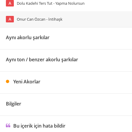
A
Dolu Kadehi Ters Tut - Yapma Nolursun
A
Onur Can Özcan - İntihaşk
Aynı akorlu şarkılar
Aynı ton / benzer akorlu şarkılar
Yeni Akorlar
Bilgiler
Bu içerik için hata bildir