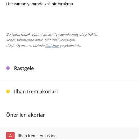
Her zaman yanımda kal, hiç bırakma
Bu içerik müzik eğitimi amacı ile yayımlanmış olup hakları
kendi sahiplerine aittir. Telif ihlali içerdiğini
düşünüyorsanız bizimle
iletişime
geçebilirsiniz.
Rastgele
İlhan Irem akorları
Önerilen akorlar
A
İlhan Irem - Anlasana