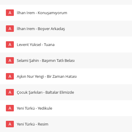
A
İlhan Irem - Konuşamıyorum
A
İlhan Irem - Boşver Arkadaş
A
Levent Yüksel - Tuana
A
Selami Şahin - Başımın Tatlı Belası
A
Aşkın Nur Yengi - Bir Zaman Hatası
A
Çocuk Şarkıları - Baltalar Elimizde
A
Yeni Türkü - Yedikule
A
Yeni Türkü - Resim