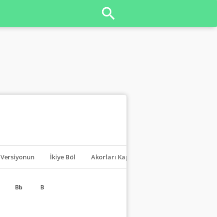
Versiyonun
İkiye Böl
Akorları Kapat
Transpoze
Bb
B