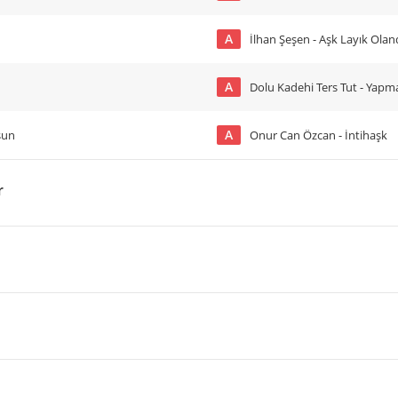
A
İlhan Şeşen - Aşk Layık Olan
A
Dolu Kadehi Ters Tut - Yap
A
sun
Onur Can Özcan - İntihaşk
r