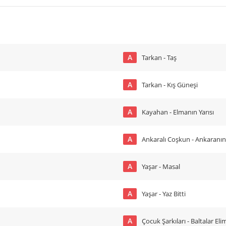
A
Tarkan - Taş
A
Tarkan - Kış Güneşi
A
Kayahan - Elmanın Yarısı
A
Ankaralı Coşkun - Ankaranın
A
Yaşar - Masal
A
Yaşar - Yaz Bitti
A
Çocuk Şarkıları - Baltalar Eli