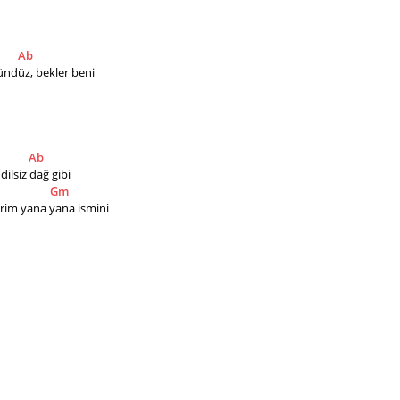
Ab
ündüz, bekler beni
Ab
lsiz dağ gibi
Gm
erim yana yana ismini