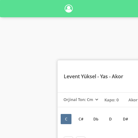
Levent Yüksel
- Yas - Akor
Kapo: 0
Akor
C
C#
Db
D
D#