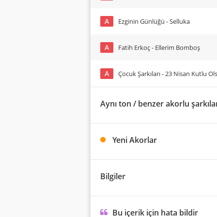
A
Ezginin Günlüğü - Selluka
A
Fatih Erkoç - Ellerim Bomboş
A
Çocuk Şarkıları - 23 Nisan Kutlu Ol
Aynı ton / benzer akorlu şarkıla
Yeni Akorlar
Bilgiler
Bu içerik için hata bildir