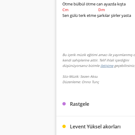
Ötme bülbül ötme can ayazda kışta
Cm
Dm
Sen gülü terk etme şarkılar şiirler yasta
Bu içerik müzik eğitimi amacı ile yayımlanmış o
kendi sahiplerine aittir. Telif ihlali içerdiğini
düşünüyorsanız bizimle
iletişime
geçebilirsiniz.
Söz-Müzik: Sezen Aksu
Düzenleme: Onno Tunç
Rastgele
Levent Yüksel akorları