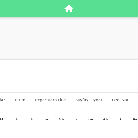
lar
Ritim
Repertuara Ekle
Sayfayı Oynat
Özel Not
Eb
E
F
F#
Gb
G
G#
Ab
A
A#