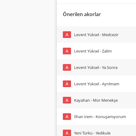
Önerilen akorlar
A
Levent Yüksel - Medcezir
A
Levent Yüksel - Zalim
A
Levent Yüksel - Ya Sonra
A
Levent Yüksel - Ayrılmam
A
Kayahan - Mor Menekşe
A
İlhan Irem - Konuşamıyorum
A
Yeni Türkü - Yedikule