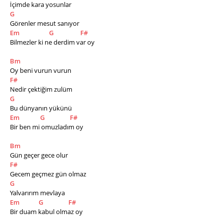
İçimde kara yosunlar
G
Görenler mesut sanıyor
Em
G
F#
Bilmezler ki ne derdim var oy
Bm
Oy beni vurun vurun
F#
Nedir çektiğim zulüm
G
Bu dünyanın yükünü
Em
G
F#
Bir ben mi omuzladım oy
Bm
Gün geçer gece olur
F#
Gecem geçmez gün olmaz
G
Yalvarırım mevlaya
Em
G
F#
Bir duam kabul olmaz oy