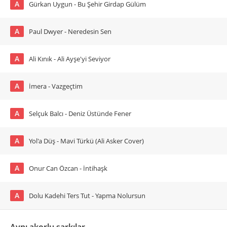
A
Gürkan Uygun - Bu Şehir Girdap Gülüm
A
Paul Dwyer - Neredesin Sen
A
Ali Kınık - Ali Ayşe'yi Seviyor
A
İmera - Vazgeçtim
A
Selçuk Balcı - Deniz Üstünde Fener
A
Yol'a Düş - Mavi Türkü (Ali Asker Cover)
A
Onur Can Özcan - İntihaşk
A
Dolu Kadehi Ters Tut - Yapma Nolursun