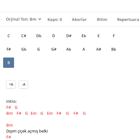
Kapo: 0
Akorlar
Ritim
Repertuara 
C
C#
Db
D
D#
Eb
E
F
F#
Gb
G
G#
Ab
A
A#
Bb
B
+A
-A
Intro:
F#
G
Bm
F#
G
Em
G
Em
F#
G
F#
G
Bm
Dışım çiçek açmış belki
F#