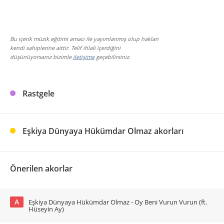
Bu içerik müzik eğitimi amacı ile yayımlanmış olup hakları
kendi sahiplerine aittir. Telif ihlali içerdiğini
düşünüyorsanız bizimle
iletişime
geçebilirsiniz.
Rastgele
Eşkiya Dünyaya Hükümdar Olmaz akorları
Önerilen akorlar
A
Eşkiya Dünyaya Hükümdar Olmaz - Oy Beni Vurun Vurun (ft.
Hüseyin Ay)