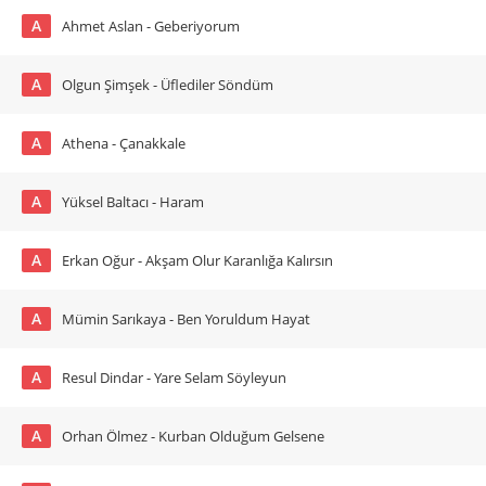
A
Ahmet Aslan - Geberiyorum
A
Olgun Şimşek - Üflediler Söndüm
A
Athena - Çanakkale
A
Yüksel Baltacı - Haram
A
Erkan Oğur - Akşam Olur Karanlığa Kalırsın
A
Mümin Sarıkaya - Ben Yoruldum Hayat
A
Resul Dindar - Yare Selam Söyleyun
A
Orhan Ölmez - Kurban Olduğum Gelsene