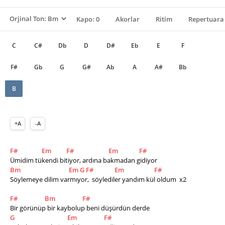
Kapo: 0
Akorlar
Ritim
Repertuara 
C
C#
Db
D
D#
Eb
E
F
F#
Gb
G
G#
Ab
A
A#
Bb
B
+A
-A
F#
Em
F#
Em
F#
Ümidim tükendi bitiyor, ardına bakmadan gidiyor
Bm
Em
G
F#
Em
F#
Söylemeye dilim varmıyor,  söylediler yandım kül oldum  x2
F#
Bm
F#
Bir görünüp bir kaybolup beni düşürdün derde
G
Em
F#