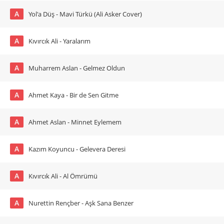
A
Yol'a Düş - Mavi Türkü (Ali Asker Cover)
A
Kıvırcık Ali - Yaralarım
A
Muharrem Aslan - Gelmez Oldun
A
Ahmet Kaya - Bir de Sen Gitme
A
Ahmet Aslan - Minnet Eylemem
A
Kazım Koyuncu - Gelevera Deresi
A
Kıvırcık Ali - Al Ömrümü
A
Nurettin Rençber - Aşk Sana Benzer