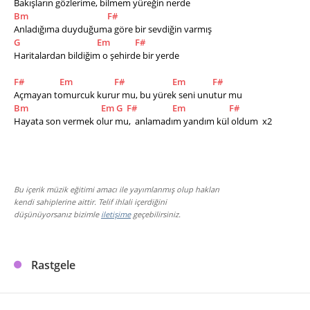
Bakışların gözlerime, bilmem yüreğin nerde
Bm
F#
Anladığıma duyduğuma göre bir sevdiğin varmış
G
Em
F#
Haritalardan bildiğim o şehirde bir yerde
F#
Em
F#
Em
F#
Açmayan tomurcuk kurur mu, bu yürek seni unutur mu
Bm
Em
G
F#
Em
F#
Hayata son vermek olur mu,  anlamadım yandım kül oldum  x2
Bu içerik müzik eğitimi amacı ile yayımlanmış olup hakları
kendi sahiplerine aittir. Telif ihlali içerdiğini
düşünüyorsanız bizimle
iletişime
geçebilirsiniz.
Rastgele