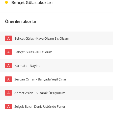
Behçet Gülas akorları
Önerilen akorlar
A
Behçet Gülas - Kaya Olsam Sis Olsam
A
Behçet Gülas - Kül Oldum
A
Karmate - Nayino
A
Sevcan Orhan - Bahçada Yeşil Çınar
A
Ahmet Aslan - Susarak Özlüyorum
A
Selçuk Balcı - Deniz Üstünde Fener