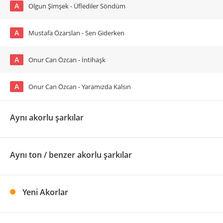
A
Olgun Şimşek - Üflediler Söndüm
A
Mustafa Özarslan - Sen Giderken
A
Onur Can Özcan - İntihaşk
A
Onur Can Özcan - Yaramızda Kalsın
Aynı akorlu şarkılar
Aynı ton / benzer akorlu şarkılar
Yeni Akorlar