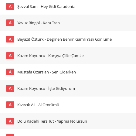
A
Şevval Sam - Hey Gidi Karadeniz
A
Yavuz Bingöl - Kara Tren
A
Beyazıt Öztürk - Değmen Benim Gamlı Yaslı Gönlüme
A
Kazım Koyuncu - Karşıya Çifte Çamlar
A
Mustafa Özarslan - Sen Giderken
A
Kazım Koyuncu - İşte Gidiyorum
A
Kıvırcık Ali - Al Ömrümü
A
Dolu Kadehi Ters Tut - Yapma Nolursun