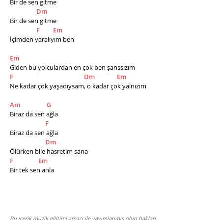
Bir de sen gitme
Dm
Bir de sen gitme
F
Em
İçimden yaralıyım ben
Em
Giden bu yolculardan en çok ben şanssızım
F
Dm
Em
Ne kadar çok yaşadıysam, o kadar çok yalnızım
Am
G
Biraz da sen ağla
F
Biraz da sen ağla
Dm
Ölürken bile hasretim sana
F
Em
Bir tek sen anla
Bu içerik müzik eğitimi amacı ile yayımlanmış olup hakları