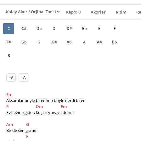
Kapo: 0
Akorlar
Ritim
Re
C
C#
Db
D
D#
Eb
E
F
F#
Gb
G
G#
Ab
A
A#
Bb
B
+A
-A
Em
Akşamlar böyle biter hep böyle dertli biter
F
Dm
Em
Evli evine gider, kuşlar yuvaya döner
Am
G
Bir de sen gitme
F