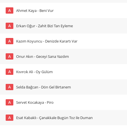
A
Ahmet Kaya - Beni Vur
A
Erkan Oğur - Zahit Bizi Tan Eyleme
A
Kazım Koyuncu - Denizde Karartı Var
A
Onur Akın - Geceyi Sana Yazdım
A
Kıvırcık Ali - Oy Gülüm
A
Selda Bağcan - Dön Gel Birtanem
A
Servet Kocakaya - Piro
A
Esat Kabaklı - Çanakkale Bugün Toz ile Duman