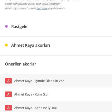
kendi sahiplerine aittir. Telif ihlali içerdiğini
düşünüyorsanız bizimle
iletişime
geçebilirsiniz.
Rastgele
Ahmet Kaya akorları
Önerilen akorlar
A
Ahmet Kaya - İçimde Ölen Biri Var
A
Ahmet Kaya - Kum Gibi
A
Ahmet Kaya - Kendine İyi Bak