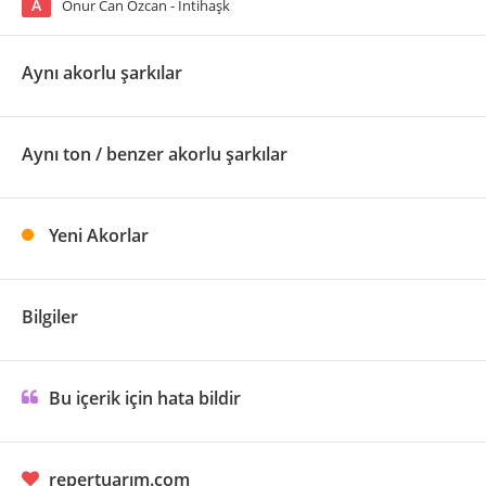
A
Onur Can Özcan - İntihaşk
Aynı akorlu şarkılar
Aynı ton / benzer akorlu şarkılar
Yeni Akorlar
Bilgiler
Bu içerik için hata bildir
repertuarım.com