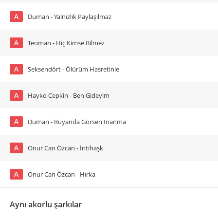
A
Duman - Yalnızlık Paylaşılmaz
A
Teoman - Hiç Kimse Bilmez
A
Seksendört - Ölürüm Hasretinle
A
Hayko Cepkin - Ben Gideyim
A
Duman - Rüyanda Görsen İnanma
A
Onur Can Özcan - İntihaşk
A
Onur Can Özcan - Hırka
Aynı akorlu şarkılar