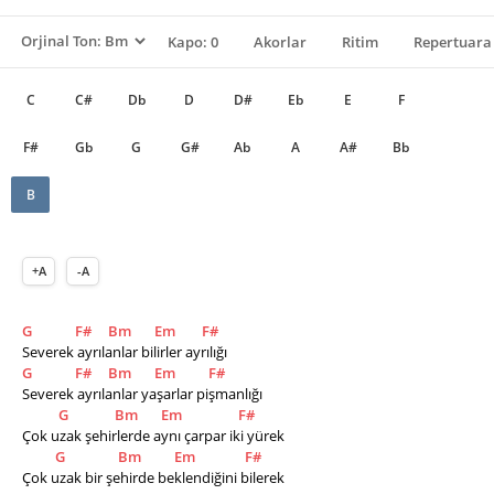
Kapo: 0
Akorlar
Ritim
Repertuara 
C
C#
Db
D
D#
Eb
E
F
F#
Gb
G
G#
Ab
A
A#
Bb
B
+A
-A
G
F#
Bm
Em
F#
Severek ayrılanlar bilirler ayrılığı
G
F#
Bm
Em
F#
Severek ayrılanlar yaşarlar pişmanlığı
G
Bm
Em
F#
Çok uzak şehirlerde aynı çarpar iki yürek
G
Bm
Em
F#
Çok uzak bir şehirde beklendiğini bilerek