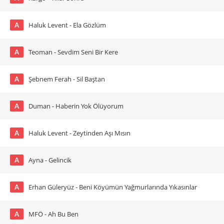
A
Haluk Levent - Ela Gözlüm
A
Teoman - Sevdim Seni Bir Kere
A
Şebnem Ferah - Sil Baştan
A
Duman - Haberin Yok Ölüyorum
A
Haluk Levent - Zeytinden Aşı Mısın
A
Ayna - Gelincik
A
Erhan Güleryüz - Beni Köyümün Yağmurlarında Yıkasınlar
A
MFÖ - Ah Bu Ben