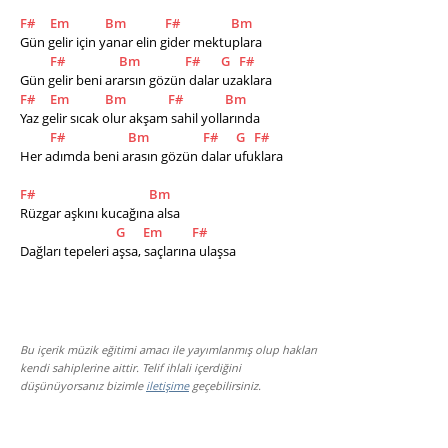
F#
Em
Bm
F#
Bm
Gün gelir için yanar elin gider mektuplara
F#
Bm
F#
G
F#
Gün gelir beni ararsın gözün dalar uzaklara
F#
Em
Bm
F#
Bm
Yaz gelir sıcak olur akşam sahil yollarında
F#
Bm
F#
G
F#
Her adımda beni arasın gözün dalar ufuklara
F#
Bm
Rüzgar aşkını kucağına alsa
G
Em
F#
Dağları tepeleri aşsa, saçlarına ulaşsa
Bu içerik müzik eğitimi amacı ile yayımlanmış olup hakları
kendi sahiplerine aittir. Telif ihlali içerdiğini
düşünüyorsanız bizimle
iletişime
geçebilirsiniz.