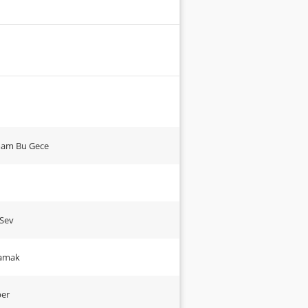
mam Bu Gece
 Sev
şamak
ber