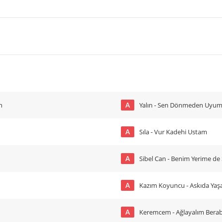
A
n
Yalın - Sen Dönmeden Uyu
A
Sıla - Vur Kadehi Ustam
A
Sibel Can - Benim Yerime de
A
Kazım Koyuncu - Askıda Ya
A
Keremcem - Ağlayalım Bera