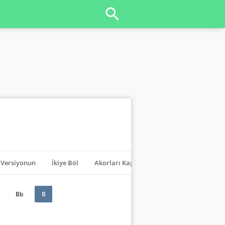
Versiyonun
İkiye Böl
Akorları Kapat
Transpoze
Bb
B