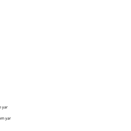
yar  
m yar 