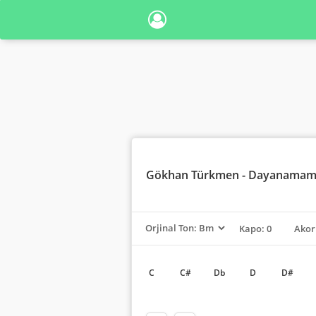
Gökhan Türkmen
- Dayanamam 
Kapo: 0
Akor
C
C#
Db
D
D#