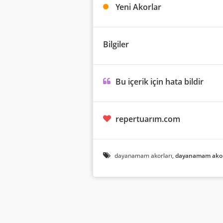
Yeni Akorlar
Bilgiler
Bu içerik için hata bildir
repertuarım.com
dayanamam akorları,
dayanamam ako