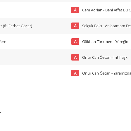
A
Cem Adrian - Beni Affet Bu 
A
r (ft. Ferhat Göçer)
Selçuk Balcı - Anlatamam De
A
Yere
Gökhan Türkmen - Yüreğim
A
Onur Can Özcan - İntihaşk
A
Onur Can Özcan - Yaramız
r