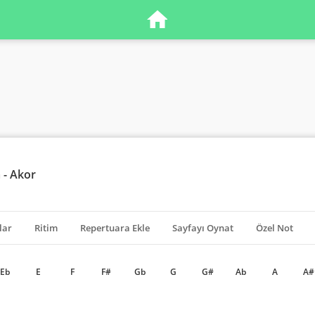
- Akor
lar
Ritim
Repertuara Ekle
Sayfayı Oynat
Özel Not
Eb
E
F
F#
Gb
G
G#
Ab
A
A#