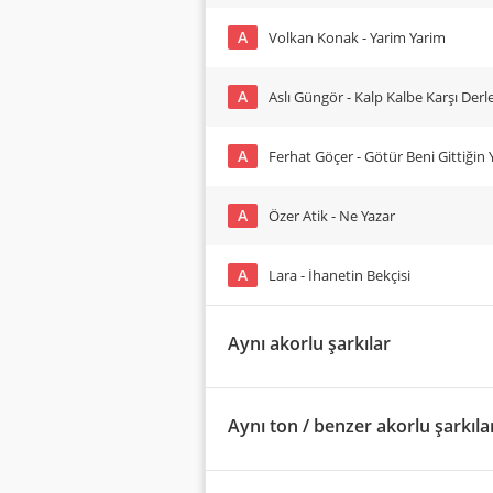
A
Volkan Konak - Yarim Yarim
A
Aslı Güngör - Kalp Kalbe Karşı Derle
A
Ferhat Göçer - Götür Beni Gittiğin 
A
Özer Atik - Ne Yazar
A
Lara - İhanetin Bekçisi
Aynı akorlu şarkılar
Aynı ton / benzer akorlu şarkıla