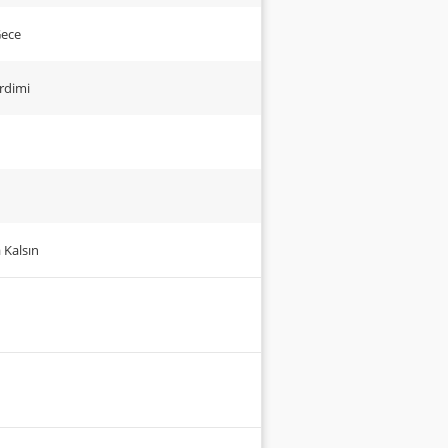
Gece
rdimi
da Kalsın