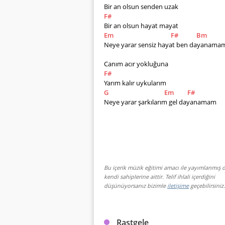
Bir an olsun senden uzak                
F#
Bir an olsun hayat mayat                
Em
F#
Bm
Neye yarar sensiz hayat ben dayanamam
Canım acır yokluğuna                    
F#
Yarım kalır uykularım                   
G
Em
F#
Neye yarar şarkılarım gel dayanamam
Bu içerik müzik eğitimi amacı ile yayımlanmış o
kendi sahiplerine aittir. Telif ihlali içerdiğini
düşünüyorsanız bizimle
iletişime
geçebilirsiniz.
Rastgele