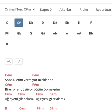
Kapo: 0
Akorlar
Ritim
Repertuar
C
C#
Db
D
D#
Eb
E
F
F#
Gb
G
G#
Ab
A
A#
Bb
B
+A
-A
C#m
F#m
Sözcüklerim varmıyor uzaklarına
C#m
F#m
Birer birer düşüyor bütün öpmelerim
F#m
C#m
F#m
C#m
Ağır yenilgiler alarak, ağır yenilgiler alarak
B
C#m
F#m
C#m