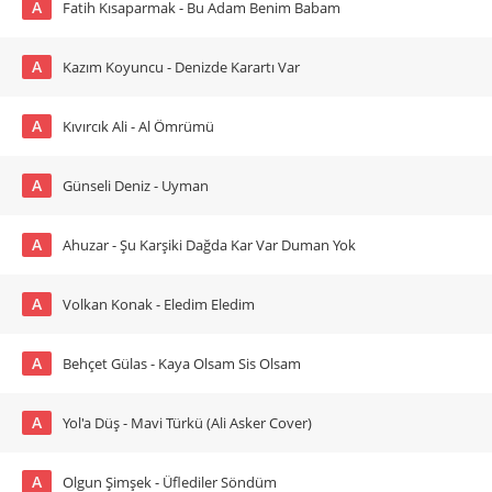
A
Fatih Kısaparmak - Bu Adam Benim Babam
A
Kazım Koyuncu - Denizde Karartı Var
A
Kıvırcık Ali - Al Ömrümü
A
Günseli Deniz - Uyman
A
Ahuzar - Şu Karşiki Dağda Kar Var Duman Yok
A
Volkan Konak - Eledim Eledim
A
Behçet Gülas - Kaya Olsam Sis Olsam
A
Yol'a Düş - Mavi Türkü (Ali Asker Cover)
A
Olgun Şimşek - Üflediler Söndüm