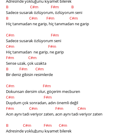
Adresinde yokluğunu kıyamet bilerek
B
C#m
F#m
B
Sadece susarak özlüyorum, özlüyorum seni
B
C#m
F#m
C#m
Hiç tanımadan ne garip, hiç tanımadan ne garip
C#m
F#m
Sadece susarak özlüyorum seni
C#m
F#m
Hiç tanımadan  ne garip, ne garip
F#m
C#m
Sense uzak, çok uzakta
B
F#m
C#m
Bir deniz gibisin resimlerde
C#m
F#m
Dokunsan dersim olur, göçerim mecburen
C#m
F#m
Duydum çok sonradan, adın önemli değil
F#m
C#m
F#m
C#m
Acın aynı tadı veriyor zaten, acın aynı tadı veriyor zaten
B
C#m
F#m
C#m
Adresinde yokluğunu kıyamet bilerek