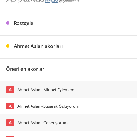
düşünüyorsanız bizimle
iletişime
geçebilirsiniz.
Rastgele
Ahmet Aslan akorları
Önerilen akorlar
A
Ahmet Aslan - Minnet Eylemem
A
Ahmet Aslan - Susarak Özlüyorum
A
Ahmet Aslan - Geberiyorum