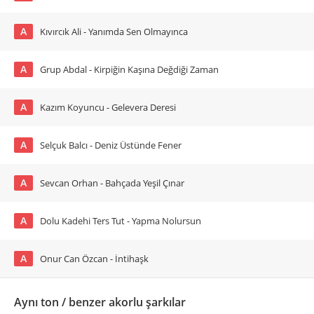
A
Kıvırcık Ali - Yanımda Sen Olmayınca
A
Grup Abdal - Kirpiğin Kaşına Değdiği Zaman
A
Kazım Koyuncu - Gelevera Deresi
A
Selçuk Balcı - Deniz Üstünde Fener
A
Sevcan Orhan - Bahçada Yeşil Çınar
A
Dolu Kadehi Ters Tut - Yapma Nolursun
A
Onur Can Özcan - İntihaşk
Aynı ton / benzer akorlu şarkılar