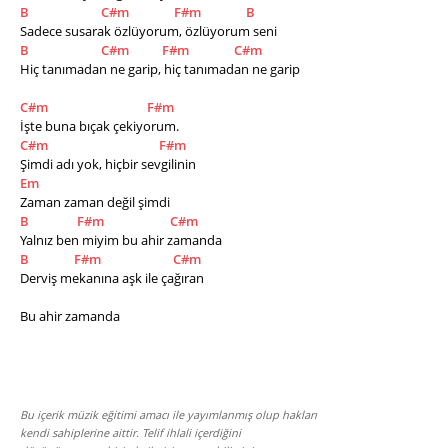
B
C#m
F#m
B
Sadece susarak özlüyorum, özlüyorum seni
B
C#m
F#m
C#m
Hiç tanımadan ne garip, hiç tanımadan ne garip
C#m
F#m
İşte buna bıçak çekiyorum.
C#m
F#m
Şimdi adı yok, hiçbir sevgilinin
Em
Zaman zaman değil şimdi
B
F#m
C#m
Yalnız ben miyim bu ahir zamanda
B
F#m
C#m
Derviş mekanına aşk ile çağıran
Bu ahir zamanda
Bu içerik müzik eğitimi amacı ile yayımlanmış olup hakları
kendi sahiplerine aittir. Telif ihlali içerdiğini