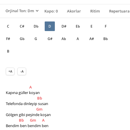
Kapo: 0
Akorlar
Ritim
Repertuara
C
C#
Db
D
D#
Eb
E
F
F#
Gb
G
G#
Ab
A
A#
Bb
B
+A
-A
A
Kapına güller koyan
Bb
Telefonda dinleyip susan
Gm
Gölgen gibi peşinde koşan
Bb
Gm
A
Bendim ben bendim ben