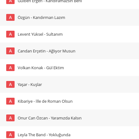
A
Gülben Ergen - Kandıramazsın Beni
A
Özgün - Kandırman Lazım
A
Levent Yüksel - Sultanım
A
Candan Erçetin - Ağlıyor Musun
A
Volkan Konak - Gül Ektim
A
Yaşar - Kuşlar
A
Kibariye - İlle de Roman Olsun
A
Onur Can Özcan - Yaramızda Kalsın
A
Leyla The Band - Yokluğunda