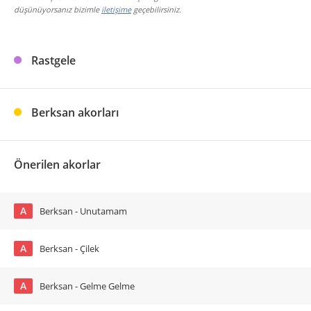
düşünüyorsanız bizimle
iletişime
geçebilirsiniz.
Rastgele
Berksan akorları
Önerilen akorlar
A
Berksan - Unutamam
A
Berksan - Çilek
A
Berksan - Gelme Gelme