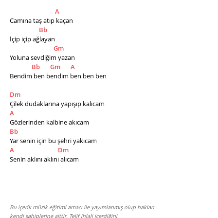
A
Camına taş atıp kaçan
Bb
İçip içip ağlayan
Gm
Yoluna sevdiğim yazan
Bb
Gm
A
Bendim ben bendim ben ben ben
Dm
Çilek dudaklarına yapışıp kalıcam
A
Gözlerinden kalbine akıcam
Bb
Yar senin için bu şehri yakıcam
A
Dm
Senin aklını aklını alıcam
Bu içerik müzik eğitimi amacı ile yayımlanmış olup hakları
kendi sahiplerine aittir. Telif ihlali içerdiğini