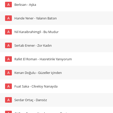
A
Berksan - Aşka
A
Hande Yener - Yalanın Batsın
A
Nil Karaibrahimgil - Bu Mudur
A
Sertab Erener - Zor Kadın
A
Rafet El Roman - Hasretinle Yanıyorum
A
Kenan Doğulu - Güzeller içinden
A
Fuat Saka - Cilveloy Nanayda
A
Serdar Ortaç - Dansöz