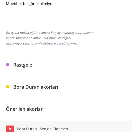
Müebbet bu gönül bilmiyor
Bu içerik müzik eğitimi amacı ile yayımlanmış olup hakları
kendi sahiplerine aittir. Telif ihlali içerdiğini
düşünüyorsanız bizimle
iletişime
geçebilirsiniz.
Rastgele
Bora Duran akorları
Önerilen akorlar
A
Bora Duran - Sen de Gidersen