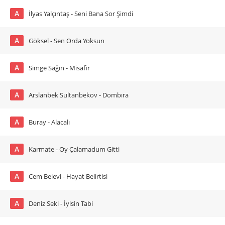
A
İlyas Yalçıntaş - Seni Bana Sor Şimdi
A
Göksel - Sen Orda Yoksun
A
Simge Sağın - Misafir
A
Arslanbek Sultanbekov - Dombıra
A
Buray - Alacalı
A
Karmate - Oy Çalamadum Gitti
A
Cem Belevi - Hayat Belirtisi
A
Deniz Seki - İyisin Tabi