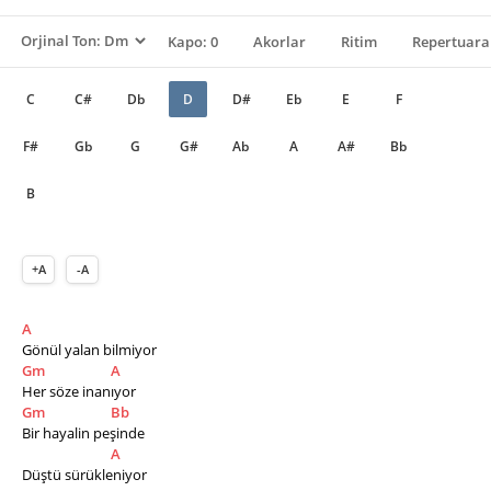
Kapo: 0
Akorlar
Ritim
Repertuara
C
C#
Db
D
D#
Eb
E
F
F#
Gb
G
G#
Ab
A
A#
Bb
B
+A
-A
A
Gönül yalan bilmiyor
Gm
A
Her söze inanıyor
Gm
Bb
Bir hayalin peşinde
A
Düştü sürükleniyor