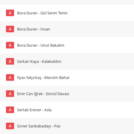
A
Bora Duran - Gül Senin Tenin
A
Bora Duran - İnsan
A
Bora Duran - Unut Bakalım
A
Serkan Kaya - Kalakaldım
A
İlyas Yalçıntaş - Mevsim Bahar
A
Emir Can İğrek - Gönül Davası
A
Sertab Erener - Asla
A
Soner Sarıkabadayı - Pas