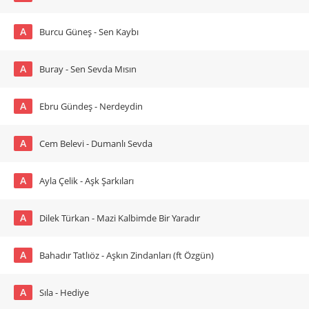
A
Burcu Güneş - Sen Kaybı
A
Buray - Sen Sevda Mısın
A
Ebru Gündeş - Nerdeydin
A
Cem Belevi - Dumanlı Sevda
A
Ayla Çelik - Aşk Şarkıları
A
Dilek Türkan - Mazi Kalbimde Bir Yaradır
A
Bahadır Tatlıöz - Aşkın Zindanları (ft Özgün)
A
Sıla - Hediye