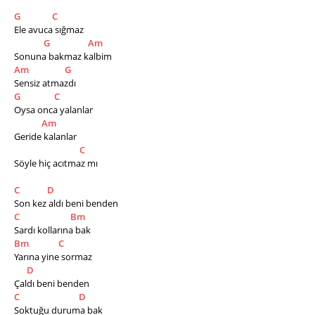
G
C
Ele avuca sığmaz
G
Am
Sonuna bakmaz kalbim
Am
G
Sensiz atmazdı
G
C
Oysa onca yalanlar
Am
Geride kalanlar
C
Söyle hiç acıtmaz mı
C
D
Son kez aldı beni benden
C
Bm
Sardı kollarına bak
Bm
C
Yarına yine sormaz
D
Çaldı beni benden
C
D
Soktuğu duruma bak