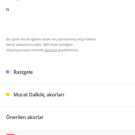
N
Bu içerik müzik eğitimi amacı ile yayımlanmış olup hakları
kendi sahiplerine aittir. Telif ihlali içerdiğini
düşünüyorsanız bizimle
iletişime
geçebilirsiniz.
Rastgele
Murat Dalkılıç akorları
Önerilen akorlar