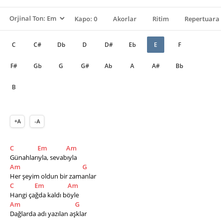
Kapo: 0
Akorlar
Ritim
Repertuara 
C
C#
Db
D
D#
Eb
E
F
F#
Gb
G
G#
Ab
A
A#
Bb
B
+A
-A
C
Em
Am
Günahlarıyla, sevabıyla
Am
G
Her şeyim oldun bir zamanlar
C
Em
Am
Hangi çağda kaldı böyle
Am
G
Dağlarda adı yazılan aşklar