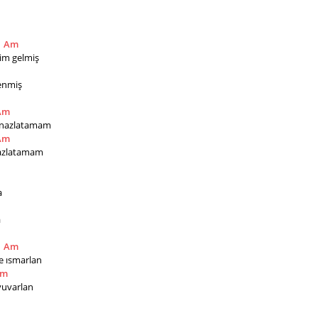
Am
im gelmiş 
renmiş
Am
ni nazlatamam
Am
 fazlatamam
 
a
Am
e ısmarlan
Am
yuvarlan