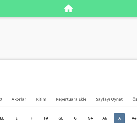
0
Akorlar
Ritim
Repertuara Ekle
Sayfayı Oynat
Öz
Eb
E
F
F#
Gb
G
G#
Ab
A
A#