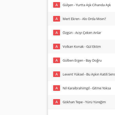
A
Gülşen - Yurtta Aşk Cihanda Aşk
A
Mert Ekren - Alo Orda Mısın?
A
Özgün - Acıyı Çeken Anlar
A
Volkan Konak - Gül Ektim
A
Gülben Ergen - Bay Doğru
A
Levent Yüksel - Bu Aşkın Katili Sen
A
Nil Karaibrahimgil - Gitme Yoksa
A
Gökhan Tepe - Yürü Yüreğim