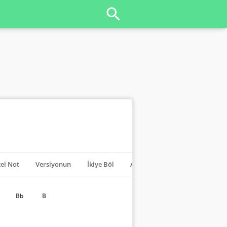
el Not
Versiyonun
İkiye Böl
Akorları Kapat
Transpoze
Bb
B