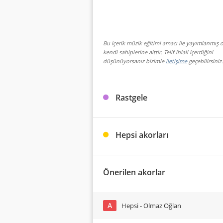
Bu içerik müzik eğitimi amacı ile yayımlanmış o
kendi sahiplerine aittir. Telif ihlali içerdiğini
düşünüyorsanız bizimle
iletişime
geçebilirsiniz.
Rastgele
Hepsi akorları
Önerilen akorlar
A
Hepsi - Olmaz Oğlan