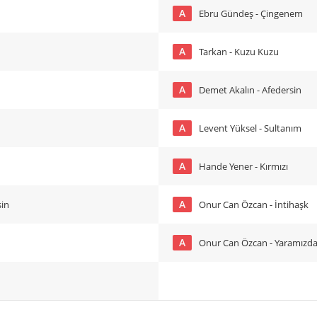
A
Ebru Gündeş - Çingenem
A
Tarkan - Kuzu Kuzu
A
Demet Akalın - Afedersin
A
Levent Yüksel - Sultanım
A
Hande Yener - Kırmızı
A
sin
Onur Can Özcan - İntihaşk
A
Onur Can Özcan - Yaramız