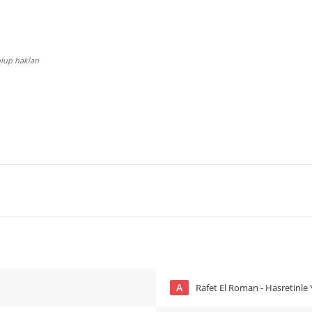
lup hakları
A
Rafet El Roman - Hasretinle