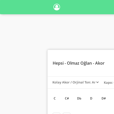
Hepsi
- Olmaz Oğlan - Akor
Kapo: 
C
C#
Db
D
D#