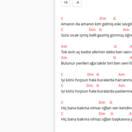
+A
-A
C
Dm
G
Amanın da amanın kim gelmiş eski sevgil
C
Dm
G
Am
Sütü sıcak içmiş belli gezmiş görmüş öğ
Am
G
Tok evin aç kedisi aferinin delisi ben se
Am
G
Bulunur yenileri ağa takılır biri ben seni
C
Dm
G
Am
İyi kötü hoşsun hala buralarda harcanma
C
Dm
G
Am
İyi kötü hoşsun hala buralarda paslanm
C
Dm
G
Hiç bana bakma olmaz oğlan sen kendin
C
Dm
G
Hiç bana bakma olmaz oğlan başkasına 